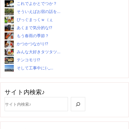
これでよかとでつか？
そういえばお宿の話を...
ぴっぐまっくｗ（ぇ
あくまで気分的な!?
もう春雨の季節？
かつかつながり!?
みんな大好きタツタツ...
テンコモリ!?
そして工事中に(-_...
サイト内検索♪
検索