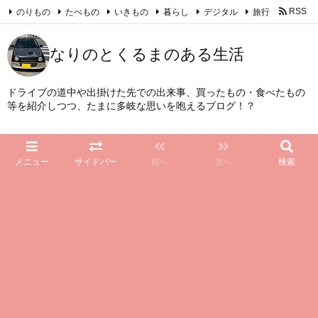
のりもの
たべもの
いきもの
暮らし
デジタル
旅行
RSS
Feedly
なりのとくるまのある生活
ドライブの道中や出掛けた先での出来事、買ったもの・食べたもの
等を紹介しつつ、たまに多岐な思いを咆えるブログ！？
メニュー
サイドバー
前へ
次へ
検索