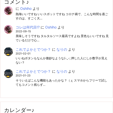
コメント♪
に
Oshiho
より
熱海いいですね いいスポットですね コロナ禍で、こんな時間を過ご
すのは、すごく大…
コレは何代目!?
に
Oshiho
より
2022-09-15
美味しそうですね タルタルソース最高ですよね 景色もいいですね 見
ているだけで心…
これでよかとでつか？
に
なりの
より
2021-02-01
いいねボタンもなんか微妙なような(-_-; 押した人にしか数字が見え
ない？
これでよかとでつか？
に
なりの
より
2021-01-23
そういえばこんな機能もあったかな？（ぇ スマホからフリーで試し
てもコメント残らず…
カレンダー♪