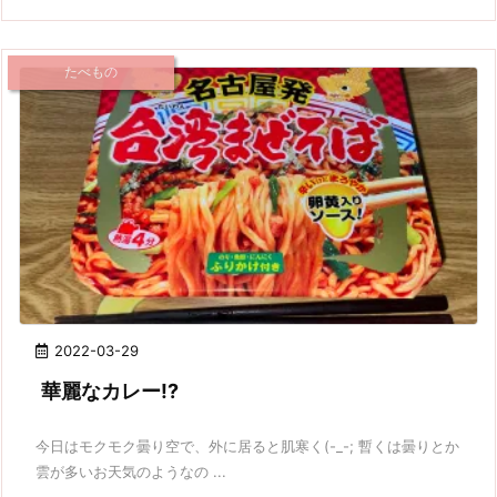
たべもの
2022-03-29
華麗なカレー!?
今日はモクモク曇り空で、外に居ると肌寒く(-_-; 暫くは曇りとか
雲が多いお天気のようなの ...