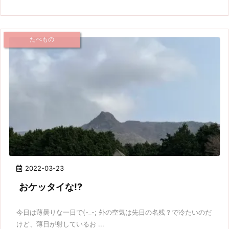
たべもの
2022-03-23
おケッタイな!?
今日は薄曇りな一日で(-_-; 外の空気は先日の名残？で冷たいのだ
けど、薄日が射しているお ...