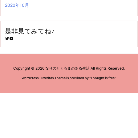
2020年10月
是非見てみてね♪
Twitter
YouTube
Copyright ©
2026
なりのとくるまのある生活
All Rights Reserved.
WordPress Luxeritas Theme is provided by "
Thought is free
".