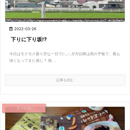
2022-03-26
下りに下り坂!?
今日はモクモク曇り空な一日で(-_-; 夕方以降は雨の予報で、風も
強くなってきた感じ？ 桜 ...
記事を読む
たべもの