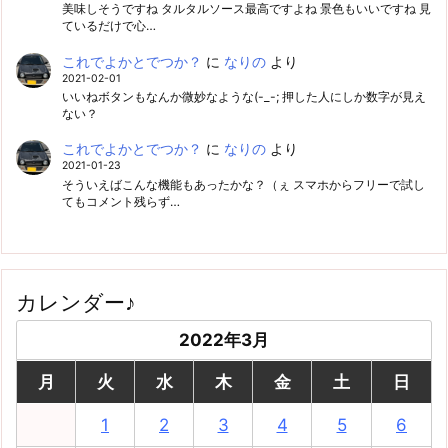
美味しそうですね タルタルソース最高ですよね 景色もいいですね 見
ているだけで心…
これでよかとでつか？
に
なりの
より
2021-02-01
いいねボタンもなんか微妙なような(-_-; 押した人にしか数字が見え
ない？
これでよかとでつか？
に
なりの
より
2021-01-23
そういえばこんな機能もあったかな？（ぇ スマホからフリーで試し
てもコメント残らず…
カレンダー♪
2022年3月
月
火
水
木
金
土
日
1
2
3
4
5
6