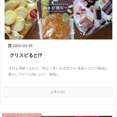
2022-03-25
クリスピると!?
今日も薄曇りなれど、程なく良いお天気でｗ 薄曇りなので極端に
暖かいワケでも無いけど、極端に ...
記事を読む
たべもの