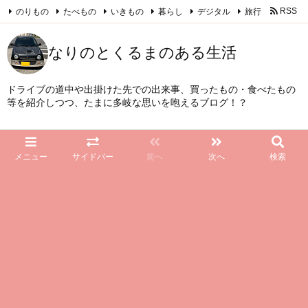
のりもの
たべもの
いきもの
暮らし
デジタル
旅行
RSS
Feedly
なりのとくるまのある生活
ドライブの道中や出掛けた先での出来事、買ったもの・食べたもの
等を紹介しつつ、たまに多岐な思いを咆えるブログ！？
メニュー
サイドバー
前へ
次へ
検索