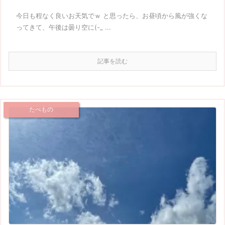
今日も程なく良いお天気でｗ と思ったら、お昼頃から風が強くな
ってきて、午後は曇り空に(-_ ...
記事を読む
たべもの