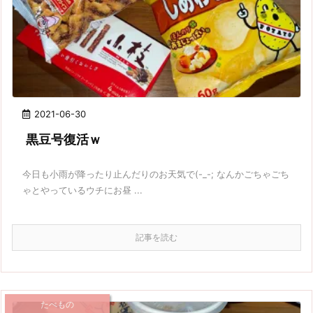
2021-06-30
黒豆号復活ｗ
今日も小雨が降ったり止んだりのお天気で(-_-; なんかごちゃごち
ゃとやっているウチにお昼 ...
記事を読む
たべもの