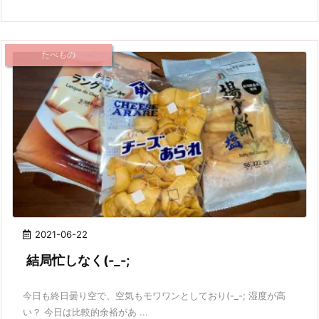
たべもの
2021-06-22
結局忙しなく(-_-;
今日も終日曇り空で、空気もモワワンとしており(-_-; 湿度が高
い？ 今日は比較的余裕があ ...