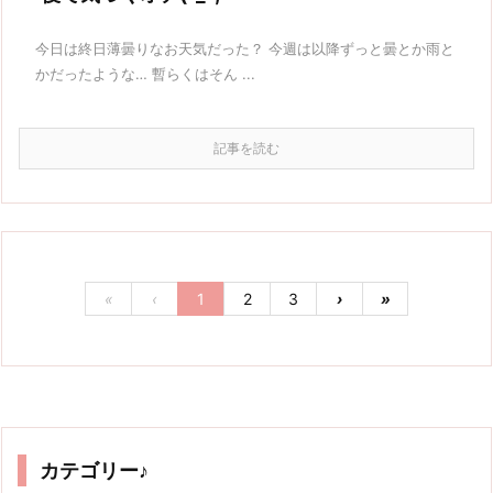
今日は終日薄曇りなお天気だった？ 今週は以降ずっと曇とか雨と
かだったような… 暫らくはそん ...
記事を読む
«
‹
1
2
3
›
»
カテゴリー♪