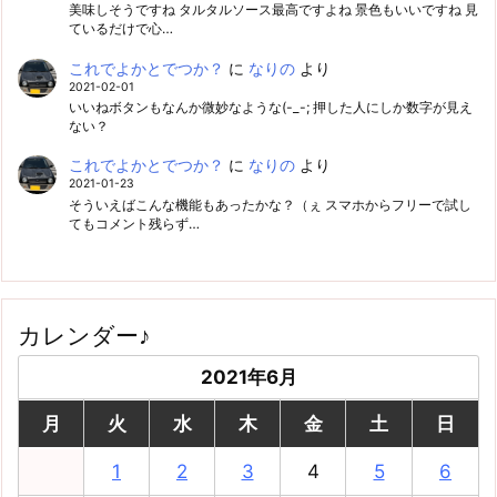
美味しそうですね タルタルソース最高ですよね 景色もいいですね 見
ているだけで心…
これでよかとでつか？
に
なりの
より
2021-02-01
いいねボタンもなんか微妙なような(-_-; 押した人にしか数字が見え
ない？
これでよかとでつか？
に
なりの
より
2021-01-23
そういえばこんな機能もあったかな？（ぇ スマホからフリーで試し
てもコメント残らず…
カレンダー♪
2021年6月
月
火
水
木
金
土
日
1
2
3
4
5
6