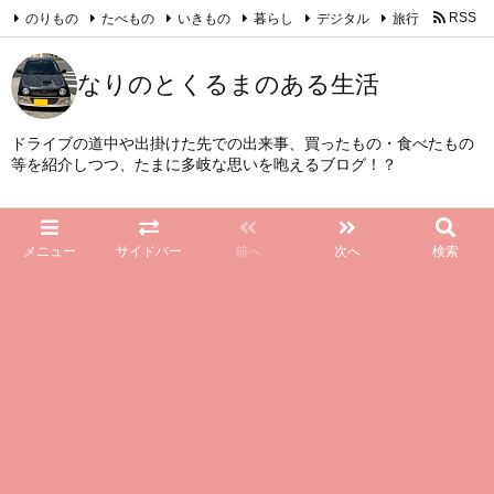
のりもの
たべもの
いきもの
暮らし
デジタル
旅行
RSS
Feedly
なりのとくるまのある生活
ドライブの道中や出掛けた先での出来事、買ったもの・食べたもの
等を紹介しつつ、たまに多岐な思いを咆えるブログ！？
メニュー
サイドバー
前へ
次へ
検索