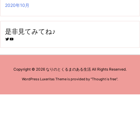
2020年10月
是非見てみてね♪
Twitter
YouTube
Copyright ©
2026
なりのとくるまのある生活
All Rights Reserved.
WordPress Luxeritas Theme is provided by "
Thought is free
".