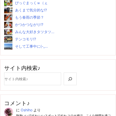
ぴっぐまっくｗ（ぇ
あくまで気分的な!?
もう春雨の季節？
かつかつながり!?
みんな大好きタツタツ...
テンコモリ!?
そして工事中に(-_...
サイト内検索♪
検索
コメント♪
に
Oshiho
より
熱海いいですね いいスポットですね コロナ禍で、こんな時間を過ご