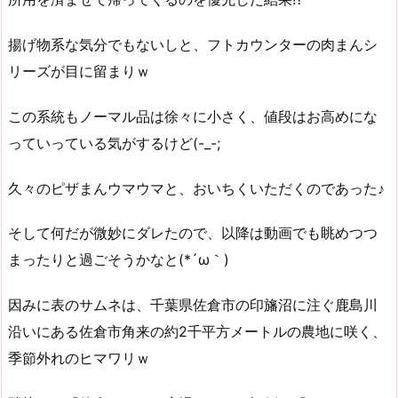
揚げ物系な気分でもないしと、フトカウンターの肉まんシ
リーズが目に留まりｗ
この系統もノーマル品は徐々に小さく、値段はお高めにな
っていっている気がするけど(-_-;
久々のピザまんウマウマと、おいちくいただくのであった♪
そして何だが微妙にダレたので、以降は動画でも眺めつつ
まったりと過ごそうかなと(*´ω｀)
因みに表のサムネは、千葉県佐倉市の印旛沼に注ぐ鹿島川
沿いにある佐倉市角来の約2千平方メートルの農地に咲く、
季節外れのヒマワリｗ