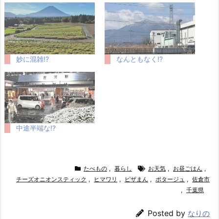
妙に混雑!?
なんともなく!?
中途半端な⁉
たべもの
,
暮らし
お天気
,
お昼ごはん
,
チーズオニオンスティック
,
ヒマワリ
,
ピザまん
,
ポタージュ
,
佐倉市
,
千葉県
Posted by
なりの