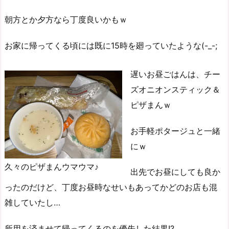
朝方とか夕方なら丁度良いかもｗ
お家に帰ってくる頃には既に15時を廻っていたような(-_-;
遅いお昼ごはんは、チー
ズオニオンスティック＆
ピザまんｗ
お手軽ポタージュと一緒
にｗ
久々のピザまんウマウマ♪
出先でお昼にしても良か
ったのだけど、丁度お昼時なせいもあってかどのお店も混
雑していたし…
所用を済ませて帰ってくるのを優先した結果!?