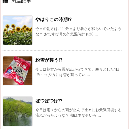
関連記事
やはりこの時期!?
今日の朝方はここ数日より暑さが和らいでいたよう
な？ おむすび号の外気温時計も28 ...
粉雪が舞う!?
今日は朝方から雲が広がってきて、寒々とした1日
で(-_-; 夕方には雪が舞ってい ...
ぼつぼつぼ!?
今日は雨々からの雨が止んで徐々にお天気回復する
流れだったような？ 朝は雨なせいも ...