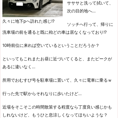
サササと洗って拭いて、
次の目的地へ…
久々に地下pへ訪れた感じ!?
ソッチへ行って、帰りに
洗車場の前を通ると既に殆どの車は居なくなっており!?
10時前位に来れば空いているということだろうか？
といってもこれまたお昼に近づいてくると、またピークが
あるに違いなく…
所用でおむすび号を駐車場に置いて、久々に電車に乗るｗ
行った先で駅からそれなりに歩いたけど…
近場をそこそこの時間散策する程度なら丁度良い感じかも
しれないけど、もうひと息涼しくなってほちいような？