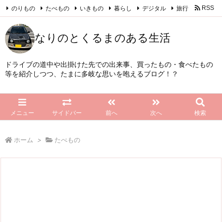
のりもの
たべもの
いきもの
暮らし
デジタル
旅行
RSS
Feedly
なりのとくるまのある生活
ドライブの道中や出掛けた先での出来事、買ったもの・食べたもの
等を紹介しつつ、たまに多岐な思いを咆えるブログ！？
メニュー
サイドバー
前へ
次へ
検索
ホーム
>
たべもの