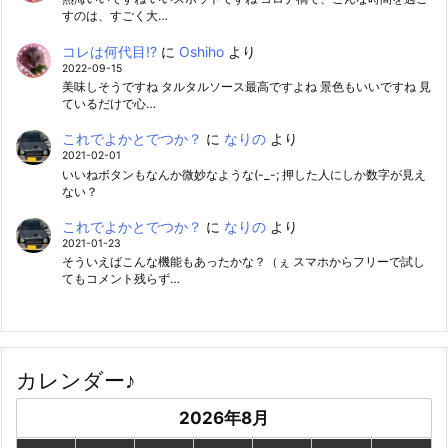
すのは、すごく大…
コレは何代目!?
に
Oshiho
より
2022-09-15
美味しそうですね タルタルソース最高ですよね 景色もいいですね 見
ているだけで心…
これでよかとでつか？
に
なりの
より
2021-02-01
いいねボタンもなんか微妙なような(-_-; 押した人にしか数字が見え
ない？
これでよかとでつか？
に
なりの
より
2021-01-23
そういえばこんな機能もあったかな？（ぇ スマホからフリーで試し
てもコメント残らず…
カレンダー♪
2026年8月