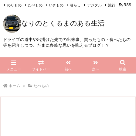
のりもの
たべもの
いきもの
暮らし
デジタル
旅行
RSS
Feedly
なりのとくるまのある生活
ドライブの道中や出掛けた先での出来事、買ったもの・食べたもの
等を紹介しつつ、たまに多岐な思いを咆えるブログ！？
メニュー
サイドバー
前へ
次へ
検索
ホーム
>
たべもの