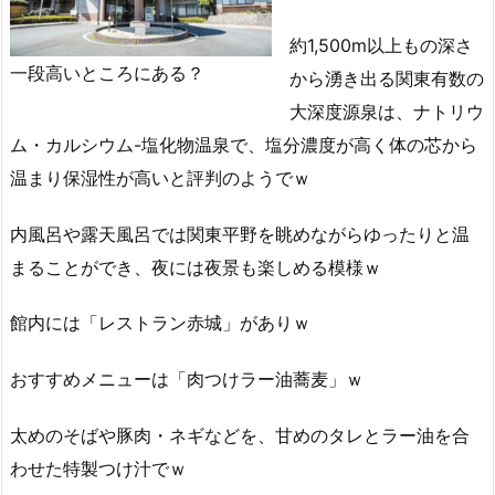
約1,500m以上もの深さ
一段高いところにある？
から湧き出る関東有数の
大深度源泉は、ナトリウ
ム・カルシウム-塩化物温泉で、塩分濃度が高く体の芯から
温まり保湿性が高いと評判のようでｗ
内風呂や露天風呂では関東平野を眺めながらゆったりと温
まることができ、夜には夜景も楽しめる模様ｗ
館内には「レストラン赤城」がありｗ
おすすめメニューは「肉つけラー油蕎麦」ｗ
太めのそばや豚肉・ネギなどを、甘めのタレとラー油を合
わせた特製つけ汁でｗ