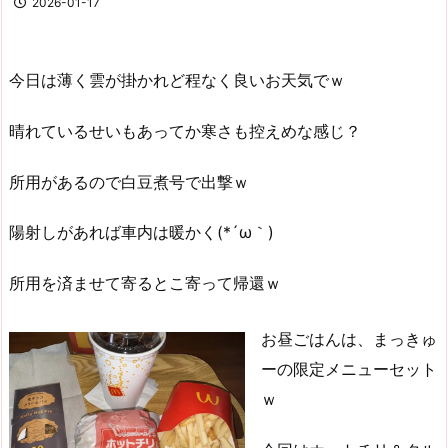
2026-01-17
今日は薄く雲が掛かれど程なく良いお天気でｗ
晴れているせいもあってか寒さも控えめな感じ？
所用があるので白豆煮号で出撃ｗ
陽射しがあれば車内は暖かく(*´ω｀)
所用を済ませて寄るとこ寄って帰還ｗ
お昼ごはんは、まっきゅ
ーの限定メニューセット
ｗ