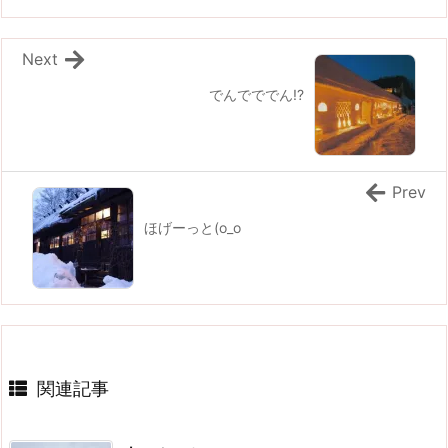
Next
でんでででん!?
Prev
ほげーっと(o_o
関連記事