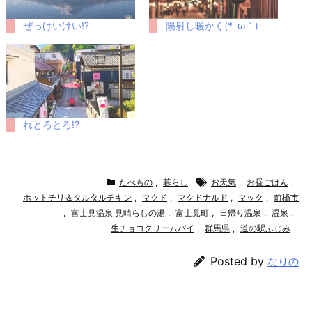
ぜっけいけい!?
陽射し暖かく(*´ω｀)
れとろとろ!?
たべもの
,
暮らし
お天気
,
お昼ごはん
,
ホットチリ＆タルタルチキン
,
マクド
,
マクドナルド
,
マック
,
前橋市
,
富士見温泉 見晴らしの湯
,
富士見町
,
日帰り温泉
,
温泉
,
生チョコクリームパイ
,
群馬県
,
道の駅ふじみ
Posted by
なりの