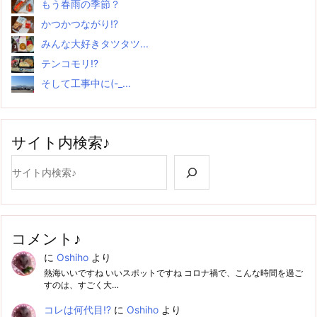
もう春雨の季節？
かつかつながり!?
みんな大好きタツタツ...
テンコモリ!?
そして工事中に(-_...
サイト内検索♪
検索
コメント♪
に
Oshiho
より
熱海いいですね いいスポットですね コロナ禍で、こんな時間を過ご
すのは、すごく大…
コレは何代目!?
に
Oshiho
より