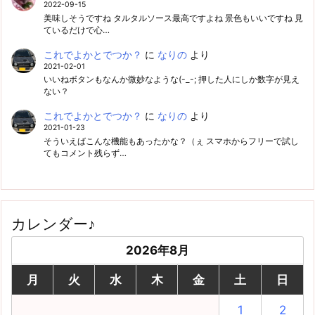
2022-09-15
美味しそうですね タルタルソース最高ですよね 景色もいいですね 見
ているだけで心…
これでよかとでつか？
に
なりの
より
2021-02-01
いいねボタンもなんか微妙なような(-_-; 押した人にしか数字が見え
ない？
これでよかとでつか？
に
なりの
より
2021-01-23
そういえばこんな機能もあったかな？（ぇ スマホからフリーで試し
てもコメント残らず…
カレンダー♪
2026年8月
月
火
水
木
金
土
日
1
2