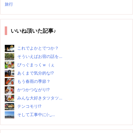
旅行
いいね頂いた記事♪
これでよかとでつか？
そういえばお宿の話を...
ぴっぐまっくｗ（ぇ
あくまで気分的な!?
もう春雨の季節？
かつかつながり!?
みんな大好きタツタツ...
テンコモリ!?
そして工事中に(-_...