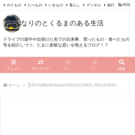
のりもの
たべもの
いきもの
暮らし
デジタル
旅行
RSS
Feedly
なりのとくるまのある生活
ドライブの道中や出掛けた先での出来事、買ったもの・食べたもの
等を紹介しつつ、たまに多岐な思いを咆えるブログ！？
メニュー
サイドバー
前へ
次へ
検索
ホーム
>
f5YG8BcWCB4zb7m1602321605_1602321650