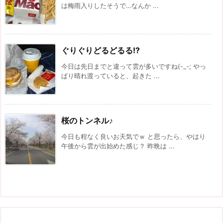
は梅雨入りしたそうで…なんか ...
ぐりぐりどるどるる!?
今日は先日までと違って雲が多いですね(-_-; やっ
ぱり晴れ渡っていると、起きた ...
桜のトンネル♪
今日も程なく良いお天気でｗ と思ったら、やはり
午後から雲が出始めた感じ？ 昨晩は ...