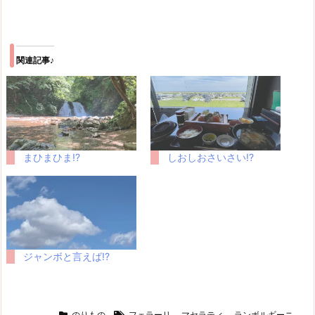
関連記事♪
まひまひま!?
しおしおさいさい!?
ジャンボと言えば!?
のりもの
フェラーリ
,
マセラティ
,
ランボルギーニ