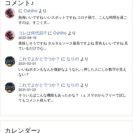
コメント♪
に
Oshiho
より
熱海いいですね いいスポットですね コロナ禍で、こんな時間を過ご
すのは、すごく大…
コレは何代目!?
に
Oshiho
より
2022-09-15
美味しそうですね タルタルソース最高ですよね 景色もいいですね 見
ているだけで心…
これでよかとでつか？
に
なりの
より
2021-02-01
いいねボタンもなんか微妙なような(-_-; 押した人にしか数字が見え
ない？
これでよかとでつか？
に
なりの
より
2021-01-23
そういえばこんな機能もあったかな？（ぇ スマホからフリーで試し
てもコメント残らず…
カレンダー♪