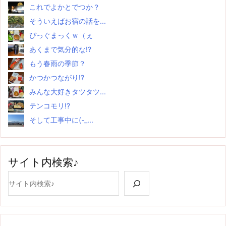
これでよかとでつか？
そういえばお宿の話を...
ぴっぐまっくｗ（ぇ
あくまで気分的な!?
もう春雨の季節？
かつかつながり!?
みんな大好きタツタツ...
テンコモリ!?
そして工事中に(-_...
サイト内検索♪
検索