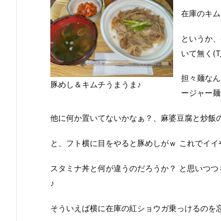
在庫のキム
というか、
いて無く(T
担々麺なん
豚めし＆キムチうまうま♪
ージャー麺食
他に何か置いてないかなぁ？、麻婆豆腐と炒飯
と、フト横に目をやると豚めしがｗ これでイイや的
スタミナ丼と何が違うのだろうか？ と思いつ
♪
そういえば横に在庫の紅ショウガ乗っけるのを忘れ