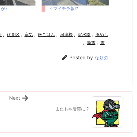
が♪
イマイチ予報!?
府
,
伏見区
,
寒気
,
晩ごはん
,
河津桜
,
淀水路
,
豚めし
,
降雪
,
雪
Posted by
なりの
Next
またもや唐突に!?