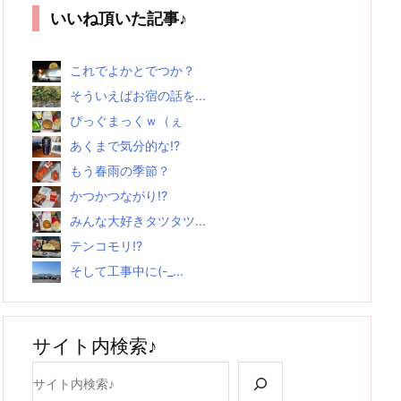
いいね頂いた記事♪
これでよかとでつか？
そういえばお宿の話を...
ぴっぐまっくｗ（ぇ
あくまで気分的な!?
もう春雨の季節？
かつかつながり!?
みんな大好きタツタツ...
テンコモリ!?
そして工事中に(-_...
サイト内検索♪
検索