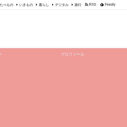
たべもの
いきもの
暮らし
デジタル
旅行
RSS
Feedly
ー
プロフィール