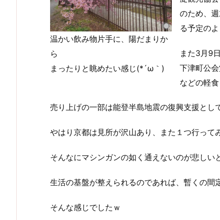
のため、週
る予定のよ
温かい飲み物片手に、陽だまりか
また3月9
ら
下津町公会
まったりと眺めたい感じ(*´ω｀)
などの軽食
売り上げの一部は能登半島地震の復興支援とし
やはり京都は見所が沢山あり、また１つ行って
そんなにマシンガンの如く通えないのが悲しいとこ
生活の基盤が整えられるのであれば、暫くの間定
そんな感じでしたｗ