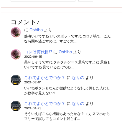
コメント♪
に
Oshiho
より
熱海いいですね いいスポットですね コロナ禍で、こん
な時間を過ごすのは、すごく大…
コレは何代目!?
に
Oshiho
より
2022-09-15
美味しそうですね タルタルソース最高ですよね 景色も
いいですね 見ているだけで心…
これでよかとでつか？
に
なりの
より
2021-02-01
いいねボタンもなんか微妙なような(-_-; 押した人にし
か数字が見えない？
これでよかとでつか？
に
なりの
より
2021-01-23
そういえばこんな機能もあったかな？（ぇ スマホから
フリーで試してもコメント残らず…