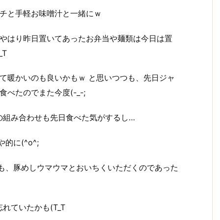
チと手軽お味噌汁と一緒にｗ
やはり昨日置いてあったお弁当や麺類は今日は置
_T
て暖かいのも良いかもｗ と思いつつも、先日ジャ
べたのでまた今度(-_-;
の組み合わせも先日食べた気がするし…
に(^o^;
つも、豚めしウマウマとおいちくいただくのであった
ていたかも(T_T