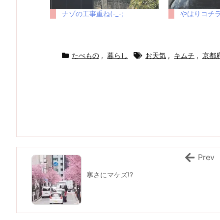
ナゾの工事重ね(-_-;
やはりコチラ
たべもの
,
暮らし
お天気
,
キムチ
,
京都
Prev
寒さにマケズ!?