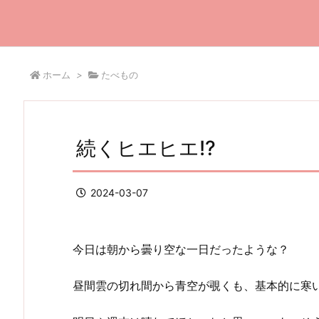
ホーム
>
たべもの
続くヒエヒエ!?
2024-03-07
今日は朝から曇り空な一日だったような？
昼間雲の切れ間から青空が覗くも、基本的に寒いの