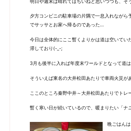
明日や週末は晴れてほちいねと思いつつも、そ
夕方コンビニの駐車場の片隅で一息入れながら
でサッサとお家へ帰るのであった…
今日は全体的にここ暫くよりかは道は空いてい
滞しており(-_-;
3月も後半に入れば年度末ワールドとなって道は激
そういえば東名の大井松田あたりで車両火災が
ここのところ秦野中井～大井松田あたりでトレー
暫く寒い日が続いているので、暖まりたい「ナ
晩ごはんは