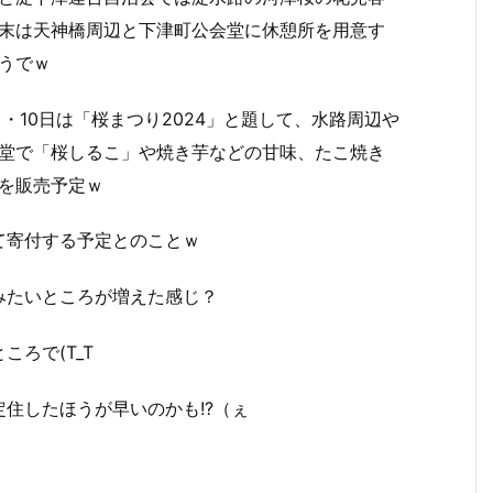
末は天神橋周辺と下津町公会堂に休憩所を用意す
うでｗ
日・10日は「桜まつり2024」と題して、水路周辺や
堂で「桜しるこ」や焼き芋などの甘味、たこ焼き
を販売予定ｗ
て寄付する予定とのことｗ
みたいところが増えた感じ？
ろで(T_T
住したほうが早いのかも!?（ぇ