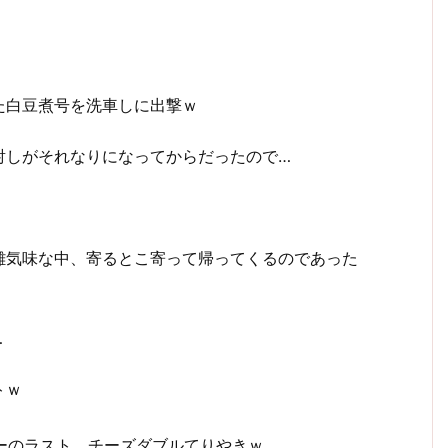
た白豆煮号を洗車しに出撃ｗ
射しがそれなりになってからだったので…
雑気味な中、寄るとこ寄って帰ってくるのであった
…
トｗ
ーのラスト、チーズダブルてりやきｗ