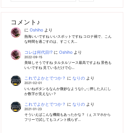
コメント♪
に
Oshiho
より
熱海いいですね いいスポットですね コロナ禍で、こん
な時間を過ごすのは、すごく大…
コレは何代目!?
に
Oshiho
より
2022-09-15
美味しそうですね タルタルソース最高ですよね 景色も
いいですね 見ているだけで心…
これでよかとでつか？
に
なりの
より
2021-02-01
いいねボタンもなんか微妙なような(-_-; 押した人にし
か数字が見えない？
これでよかとでつか？
に
なりの
より
2021-01-23
そういえばこんな機能もあったかな？（ぇ スマホから
フリーで試してもコメント残らず…