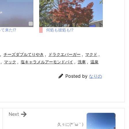
て来た!?
何処も彼処も!?
,
チーズダブルてりやき
,
ドラクエバーガー
,
マクド
,
,
マック
,
塩キャラメルアーモンドパイ
,
洗車
,
温泉
Posted by
なりの
Next
久々に(*´ω｀)