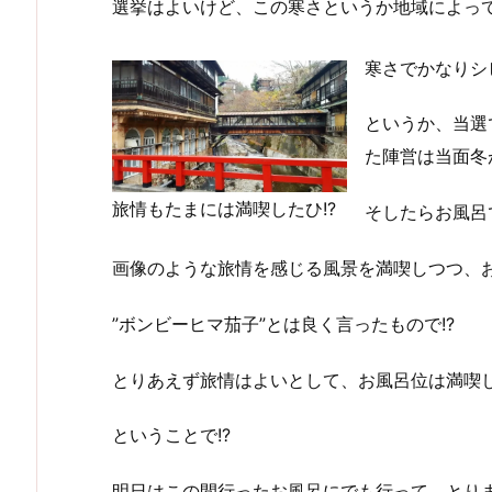
選挙はよいけど、この寒さというか地域によっ
寒さでかなりシ
というか、当選
た陣営は当面冬
旅情もたまには満喫したひ!?
そしたらお風呂
画像のような旅情を感じる風景を満喫しつつ、
”ボンビーヒマ茄子”とは良く言ったもので!?
とりあえず旅情はよいとして、お風呂位は満喫
ということで!?
明日はこの間行ったお風呂にでも行って、とりま満