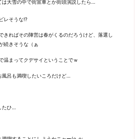
ては大雪の中で街宣車とか街頭演説したら…
ビレそうな!?
できればその陣営は春がくるのだろうけど、落選し
が続きそうな（ぁ
で温まってクデサイということでｗ
お風呂も満喫したいころだけど…
したひ…
喫することにしようかニャー(o_o;