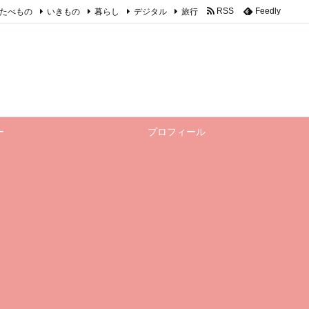
たべもの
いきもの
暮らし
デジタル
旅行
RSS
Feedly
ー
プロフィール