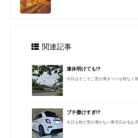
関連記事
連休明けても!?
今日はそこそこ雲が沸きつつも程なく良い
ブチ撒けすぎ!?
今日も殆ど雲が沸かない青空広がるお天気