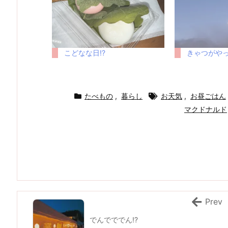
こどなな日!?
きゃつがやっ
たべもの
,
暮らし
お天気
,
お昼ごはん
マクドナルド
Prev
でんでででん!?