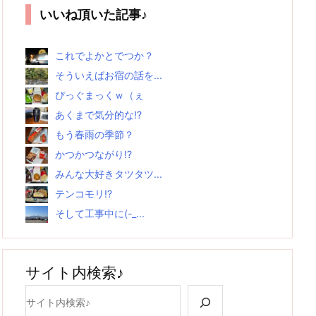
いいね頂いた記事♪
これでよかとでつか？
そういえばお宿の話を...
ぴっぐまっくｗ（ぇ
あくまで気分的な!?
もう春雨の季節？
かつかつながり!?
みんな大好きタツタツ...
テンコモリ!?
そして工事中に(-_...
サイト内検索♪
検索