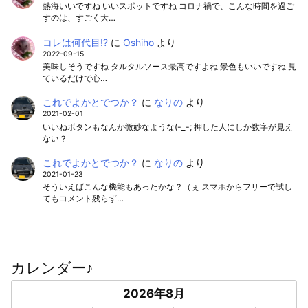
熱海いいですね いいスポットですね コロナ禍で、こんな時間を過ご
すのは、すごく大…
コレは何代目!?
に
Oshiho
より
2022-09-15
美味しそうですね タルタルソース最高ですよね 景色もいいですね 見
ているだけで心…
これでよかとでつか？
に
なりの
より
2021-02-01
いいねボタンもなんか微妙なような(-_-; 押した人にしか数字が見え
ない？
これでよかとでつか？
に
なりの
より
2021-01-23
そういえばこんな機能もあったかな？（ぇ スマホからフリーで試し
てもコメント残らず…
カレンダー♪
2026年8月