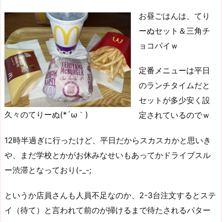
お昼ごはんは、てり
ーぬセット＆三角チ
ョコパイｗ
定番メニューは平日
のランチタイムだと
セットが多少安く設
久々のてりーぬ(*´ω｀)
定されているのでｗ
12時半過ぎに行ったけど、平日だからスカスカかと思いき
や、まだ学校とかがお休みなせいもあってかドライブスル
ー渋滞となっており(-_-;
というか店員さんも人員不足なのか、2-3台注文するとステ
イ（待て）と言われて前のが掃けるまで待たされるパター