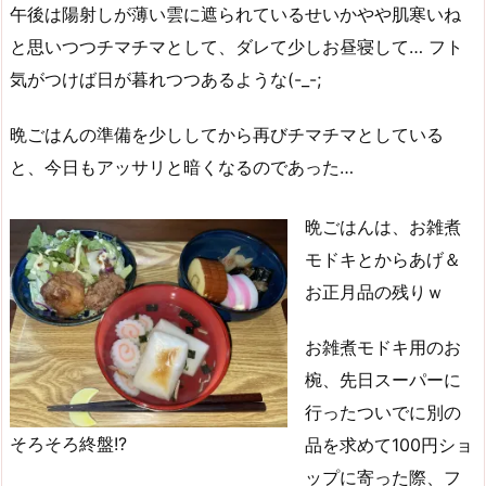
午後は陽射しが薄い雲に遮られているせいかやや肌寒いね
と思いつつチマチマとして、ダレて少しお昼寝して… フト
気がつけば日が暮れつつあるような(-_-;
晩ごはんの準備を少ししてから再びチマチマとしている
と、今日もアッサリと暗くなるのであった…
晩ごはんは、お雑煮
モドキとからあげ＆
お正月品の残りｗ
お雑煮モドキ用のお
椀、先日スーパーに
行ったついでに別の
そろそろ終盤!?
品を求めて100円ショ
ップに寄った際、フ