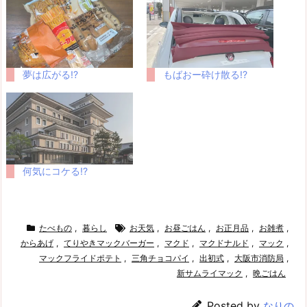
夢は広がる!?
もばおー砕け散る!?
何気にコケる!?
たべもの
,
暮らし
お天気
,
お昼ごはん
,
お正月品
,
お雑煮
,
からあげ
,
てりやきマックバーガー
,
マクド
,
マクドナルド
,
マック
,
マックフライドポテト
,
三角チョコパイ
,
出初式
,
大阪市消防局
,
新サムライマック
,
晩ごはん
Posted by
なりの