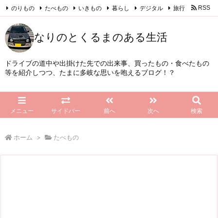
のりもの
たべもの
いきもの
暮らし
デジタル
旅行
RSS
Feedly
なりのとくるまのある生活
ドライブの道中や出掛けた先での出来事、買ったもの・食べたもの
等を紹介しつつ、たまに多岐な思いを咆えるブログ！？
メニュー
サイドバー
前へ
次へ
検索
ホーム
>
たべもの