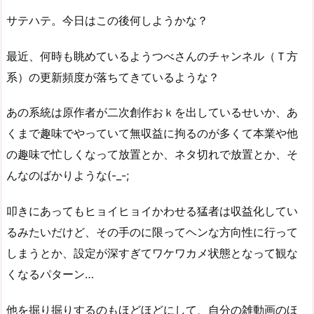
サテハテ。今日はこの後何しようかな？
最近、何時も眺めているようつべさんのチャンネル（Ｔ方
系）の更新頻度が落ちてきているような？
あの系統は原作者が二次創作おｋを出しているせいか、あ
くまで趣味でやっていて無収益に拘るのが多くて本業や他
の趣味で忙しくなって放置とか、ネタ切れで放置とか、そ
んなのばかりような(-_-;
叩きにあってもヒョイヒョイかわせる猛者は収益化してい
るみたいだけど、その手のに限ってヘンな方向性に行って
しまうとか、設定が深すぎてワケワカメ状態となって観な
くなるパターン…
他を掘り掘りするのもほどほどにして、自分の雑動画のほ