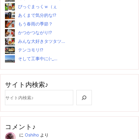
ぴっぐまっくｗ（ぇ
あくまで気分的な!?
もう春雨の季節？
かつかつながり!?
みんな大好きタツタツ...
テンコモリ!?
そして工事中に(-_...
サイト内検索♪
検索
コメント♪
に
Oshiho
より