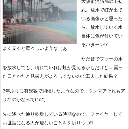
大阪市消防局の出初
式、放水で虹が出て
いる画像かと思った
ら、放水している水
自体に色が付いてい
るパターン!?
よく見ると毒々しいような（ぁ
ただ皆でフツーの水
を放水しても、晴れていれば虹が見えるかもだけど… 曇っ
た日とかだと見栄えがよろしくないので工夫した結果？
3年ぶりに有観客で開催したようなので、ウンマアそれもア
リなのかなって(^o^;
先に述べた通り乾燥している時期なので、ファイヤーして
お世話になる人が居ないことをを祈りつつ!?