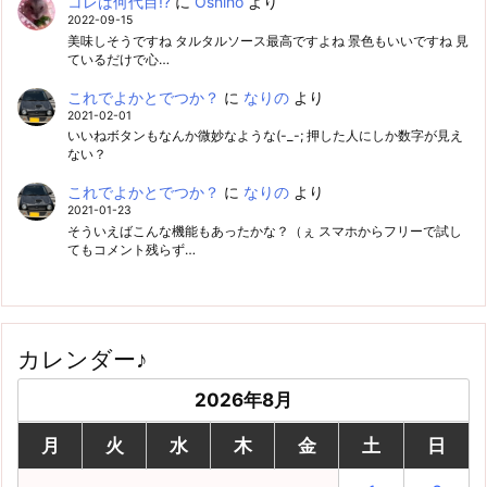
コレは何代目!?
に
Oshiho
より
2022-09-15
美味しそうですね タルタルソース最高ですよね 景色もいいですね 見
ているだけで心…
これでよかとでつか？
に
なりの
より
2021-02-01
いいねボタンもなんか微妙なような(-_-; 押した人にしか数字が見え
ない？
これでよかとでつか？
に
なりの
より
2021-01-23
そういえばこんな機能もあったかな？（ぇ スマホからフリーで試し
てもコメント残らず…
カレンダー♪
2026年8月
月
火
水
木
金
土
日