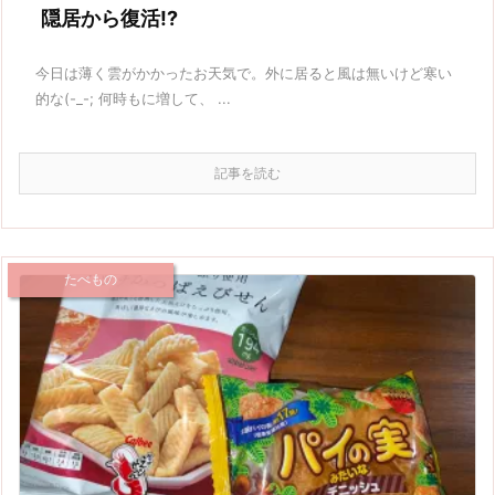
隠居から復活!?
今日は薄く雲がかかったお天気で。外に居ると風は無いけど寒い
的な(-_-; 何時もに増して、 ...
記事を読む
たべもの