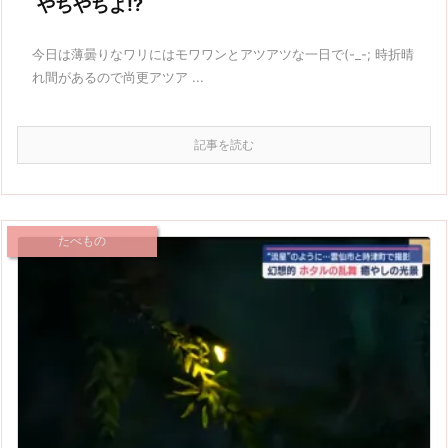
やちやちよ!?
今日は薄曇りなワリにはモワワンとアツアツな一日で(-_-; 時折晴
れ間があるので尚更アツア ...
記事を読む
たべもの