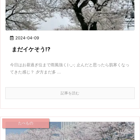
2024-04-09
まだイケそう!?
今日はお昼過ぎ位まで雨風強く(-_-; 止んだと思ったら肌寒くなっ
てきた感じ？ 夕方まだ多 ...
記事を読む
たべもの