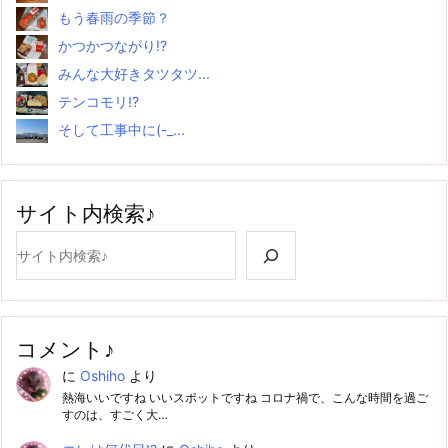
もう春雨の季節？
かつかつながり!?
みんな大好きタツタツ...
テンコモリ!?
そして工事中に(-_...
サイト内検索♪
検索
コメント♪
に
Oshiho
より
熱海いいですね いいスポットですね コロナ禍で、こんな時間を過ご
すのは、すごく大…