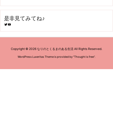
是非見てみてね♪
Twitter
YouTube
Copyright ©
2026
なりのとくるまのある生活
All Rights Reserved.
WordPress Luxeritas Theme is provided by "
Thought is free
".