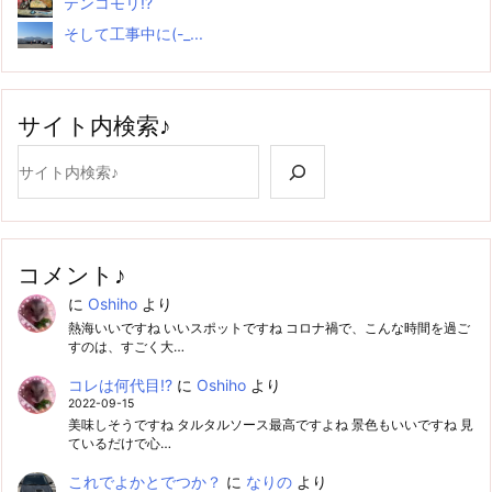
テンコモリ!?
そして工事中に(-_...
サイト内検索♪
検索
コメント♪
に
Oshiho
より
熱海いいですね いいスポットですね コロナ禍で、こんな時間を過ご
すのは、すごく大…
コレは何代目!?
に
Oshiho
より
2022-09-15
美味しそうですね タルタルソース最高ですよね 景色もいいですね 見
ているだけで心…
これでよかとでつか？
に
なりの
より