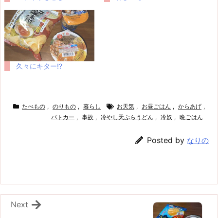
久々にキター!?
たべもの
,
のりもの
,
暮らし
お天気
,
お昼ごはん
,
からあげ
,
パトカー
,
事故
,
冷やし天ぷらうどん
,
冷奴
,
晩ごはん
Posted by
なりの
Next