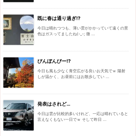
既に春は通り過ぎ!?
今日は晴れつつも、薄い雲がかかっていて遠くの景
色はガスってましたね(-_-; 微 ...
びんぼんびー!?
今日も風も少なく青空広がる良いお天気でｗ 陽射
しが温かく、お昼前にはお散歩してい ...
発表はされど…
今日は雲が比較的多いけれど、一応は晴れていると
言えなくもない一日でｗ そして昨日 ...