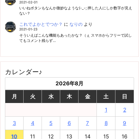
2021-02-01
いいねボタンもなんか微妙なような(-_-; 押した人にしか数字が見え
ない？
これでよかとでつか？
に
なりの
より
2021-01-23
そういえばこんな機能もあったかな？（ぇ スマホからフリーで試し
てもコメント残らず…
カレンダー♪
2026年8月
月
火
水
木
金
土
日
1
2
3
4
5
6
7
8
9
10
11
12
13
14
15
16