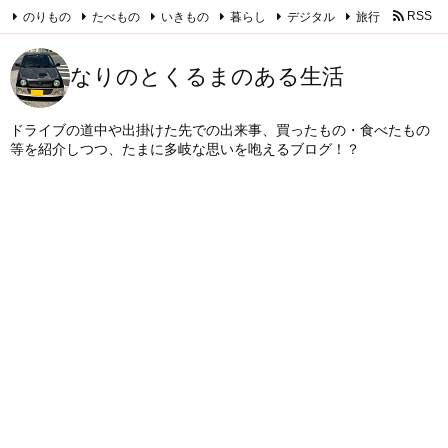
のりもの
たべもの
いきもの
暮らし
デジタル
旅行
RSS
Feedly
なりのとくるまのある生活
ドライブの道中や出掛けた先での出来事、買ったもの・食べたもの
等を紹介しつつ、たまに多岐な思いを咆えるブログ！？