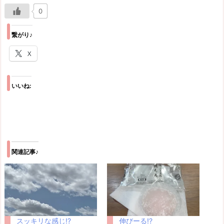
0
繋がり♪
X
いいね:
関連記事♪
スッキリな感じ!?
伸びーる!?