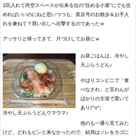
2匹入れて尚空スペースが出来る位の”住める小屋”にでも住
めればいいのにねと思いつつも、黒豆号のお散歩＆お手入
れを兼ねて？買い出しへ出撃するのであったｗ
アッサリと帰ってきて、片づけしてお昼にｗ
お昼ごはんは、冷やし
天ぷらうどん♪
やはりコンビニで「食
べなされ」と言わんが
ばかりの主張で置いて
あり(^o^;
冷やし天ぷらうどんウマウマ♪
他のも一通り見てみた
けど、どれもピンと来なかったので、結局はソレをカゴに