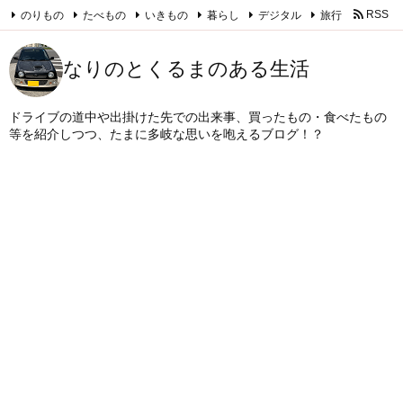
のりもの
たべもの
いきもの
暮らし
デジタル
旅行
RSS
Feedly
なりのとくるまのある生活
ドライブの道中や出掛けた先での出来事、買ったもの・食べたもの
等を紹介しつつ、たまに多岐な思いを咆えるブログ！？