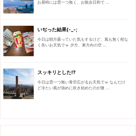
お昼時には雲一つ無く、お散歩日和で ...
いぢった結果(-_-;
今日は朝方曇っていた気もするけど、風も無く程な
く良いお天気でｗ 夕方、東方向の空 ...
スッキリとした!?
今日は雲一つ無い青空広がるお天気でｗ なんだけ
ど冷たい風が強めに吹き始めたのが微 ...