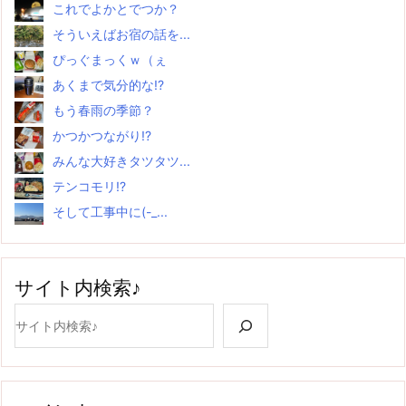
これでよかとでつか？
そういえばお宿の話を...
ぴっぐまっくｗ（ぇ
あくまで気分的な!?
もう春雨の季節？
かつかつながり!?
みんな大好きタツタツ...
テンコモリ!?
そして工事中に(-_...
サイト内検索♪
検索