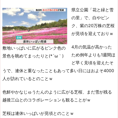
県立公園「花と緑と雪
の里」で、白やピン
ク、紫の20万株の芝桜
が見頃を迎えておりｗ
4月の気温が高かった
敷地いっぱいに広がるピンク色の
ため例年よりも1週間ほ
景色を眺めてまったりと(*´ω｀)
ど早く見頃を迎えたそ
うで、連休と重なったこともあって多い日にはおよそ4000
人が訪れているとのことｗ
色鮮やかなじゅうたんのように広がる芝桜、まだ雪が残る
越後三山とのコラボレーションも観ることがｗ
芝桜は連休いっぱいが見頃とのことｗ