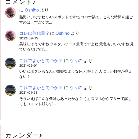
コメント♪
に
Oshiho
より
熱海いいですね いいスポットですね コロナ禍で、こんな時間を過ご
すのは、すごく大…
コレは何代目!?
に
Oshiho
より
2022-09-15
美味しそうですね タルタルソース最高ですよね 景色もいいですね 見
ているだけで心…
これでよかとでつか？
に
なりの
より
2021-02-01
いいねボタンもなんか微妙なような(-_-; 押した人にしか数字が見え
ない？
これでよかとでつか？
に
なりの
より
2021-01-23
そういえばこんな機能もあったかな？（ぇ スマホからフリーで試し
てもコメント残らず…
カレンダー♪