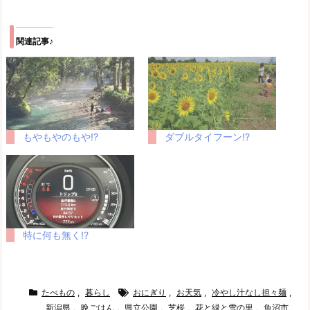
関連記事♪
もやもやのもや!?
ダブルタイフーン!?
特に何も無く!?
たべもの
,
暮らし
おにぎり
,
お天気
,
冷やし汁なし担々麺
,
新潟県
,
晩ごはん
,
県立公園
,
芝桜
,
花と緑と雪の里
,
魚沼市