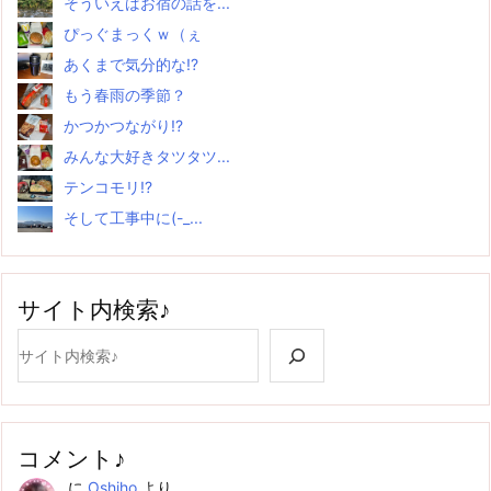
そういえばお宿の話を...
ぴっぐまっくｗ（ぇ
あくまで気分的な!?
もう春雨の季節？
かつかつながり!?
みんな大好きタツタツ...
テンコモリ!?
そして工事中に(-_...
サイト内検索♪
検索
コメント♪
に
Oshiho
より