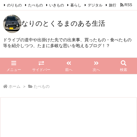
のりもの
たべもの
いきもの
暮らし
デジタル
旅行
RSS
Feedly
なりのとくるまのある生活
ドライブの道中や出掛けた先での出来事、買ったもの・食べたもの
等を紹介しつつ、たまに多岐な思いを咆えるブログ！？
メニュー
サイドバー
前へ
次へ
検索
ホーム
>
たべもの