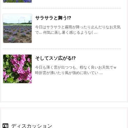
サラサラと舞う!?
今日はサラサラと霧雨が降ったり止んだりなお天気
で… 何気に蒸し暑く感じるような( ...
そしてスソ広がる!?
今日も薄く雲が出つつも、程なく良いお天気でｗ
時折雲が沸いたり風が強めに吹いてい ...
ディスカッション