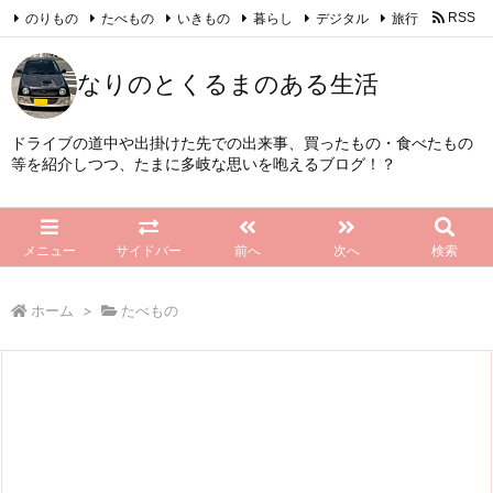
のりもの
たべもの
いきもの
暮らし
デジタル
旅行
RSS
Feedly
なりのとくるまのある生活
ドライブの道中や出掛けた先での出来事、買ったもの・食べたもの
等を紹介しつつ、たまに多岐な思いを咆えるブログ！？
メニュー
サイドバー
前へ
次へ
検索
ホーム
>
たべもの