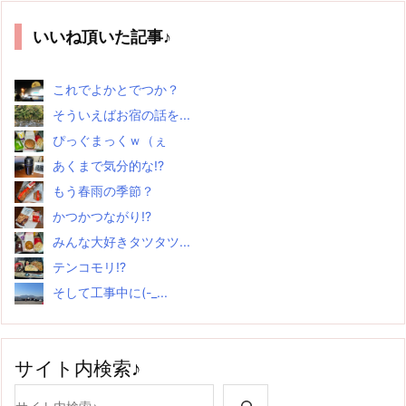
いいね頂いた記事♪
これでよかとでつか？
そういえばお宿の話を...
ぴっぐまっくｗ（ぇ
あくまで気分的な!?
もう春雨の季節？
かつかつながり!?
みんな大好きタツタツ...
テンコモリ!?
そして工事中に(-_...
サイト内検索♪
検索