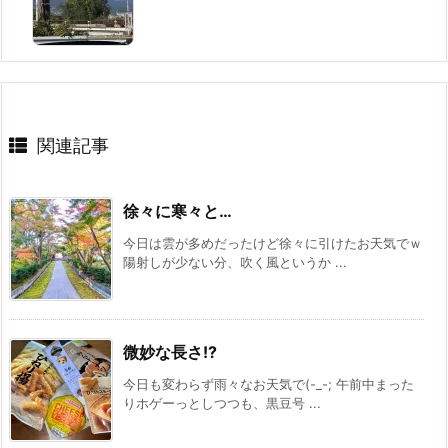
関連記事
徐々に寒々と…
今日は雲が多めだったけど徐々に引けたお天気でｗ
陽射しが少ない分、吹く風というか ...
微妙な長さ!?
今日も変わらず雨々なお天気で(-_-; 午前中まった
りホゲーっとしつつも、黒豆号 ...