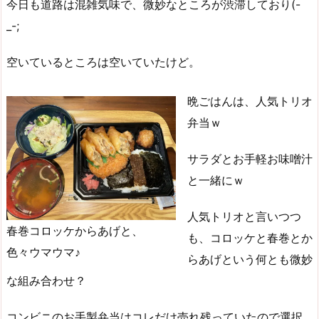
今日も道路は混雑気味で、微妙なところが渋滞しており(-
_-;
空いているところは空いていたけど。
晩ごはんは、人気トリオ
弁当ｗ
サラダとお手軽お味噌汁
と一緒にｗ
人気トリオと言いつつ
春巻コロッケからあげと、
も、コロッケと春巻とか
色々ウマウマ♪
らあげという何とも微妙
な組み合わせ？
コンビニのお手製弁当はコレだけ売れ残っていたので選択