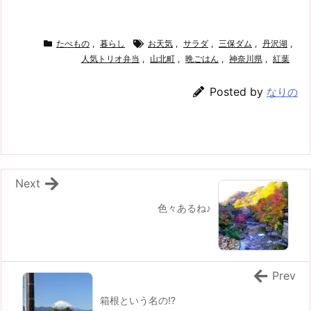
たべもの
,
暮らし
お天気
,
サラダ
,
三保ダム
,
丹沢湖
,
人気トリオ弁当
,
山北町
,
晩ごはん
,
神奈川県
,
紅葉
Posted by
なりの
Next
色々あるね♪
Prev
箱根という名の!?