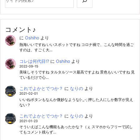
コメント♪
に
Oshiho
より
熱海いいですね いいスポットですね コロナ禍で、こんな時間を過ご
すのは、すごく大…
コレは何代目!?
に
Oshiho
より
2022-09-15
美味しそうですね タルタルソース最高ですよね 景色もいいですね 見
ているだけで心…
これでよかとでつか？
に
なりの
より
2021-02-01
いいねボタンもなんか微妙なような(-_-; 押した人にしか数字が見え
ない？
これでよかとでつか？
に
なりの
より
2021-01-23
そういえばこんな機能もあったかな？（ぇ スマホからフリーで試し
てもコメント残らず…