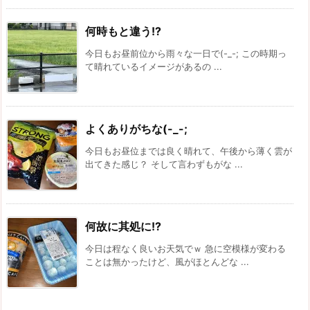
何時もと違う!?
今日もお昼前位から雨々な一日で(-_-; この時期っ
て晴れているイメージがあるの ...
よくありがちな(-_-;
今日もお昼位までは良く晴れて、午後から薄く雲が
出てきた感じ？ そして言わずもがな ...
何故に其処に!?
今日は程なく良いお天気でｗ 急に空模様が変わる
ことは無かったけど、風がほとんどな ...