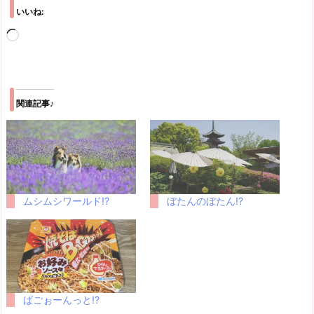
いいね:
読
み
込
み
関連記事♪
中…
ムシムシワールド!?
ぼたんのぼたん!?
ばごぉーんっと!?