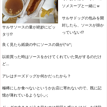
ソメスープと一緒にｗ
サルサドッグの包みを開
封したら、ソースが掛か
サルサソースの量が絶妙にピッ
っていない!?
タリ!?
良く見たら紙袋の中にソースの袋が(^o^;
以前買った時はソースをかけてくれていた気がするのだけ
ど…
アレはチーズドッグか何かだったから？
極稀にしか食べないというかお店に寄れないので、既に記
憶が薄れているような(-_-;