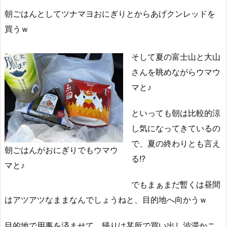
朝ごはんとしてツナマヨおにぎりとからあげクンレッドを
買うｗ
そして夏の富士山と大山
さんを眺めながらウマウ
マと♪
といっても朝は比較的涼
し気になってきているの
で、夏の終わりとも言え
朝ごはんがおにぎりでもウマウ
る!?
マと♪
でもまぁまだ暫くは昼間
はアツアツなままなんでしょうねと、目的地へ向かうｗ
目的地で用事を済ませて、帰りは某所で買い出し渋滞かニ