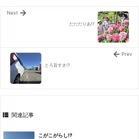
Next
だだだりあ!?
Prev
とろ旨すき!?
関連記事
こがこがらし!?