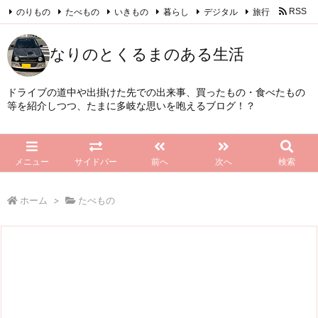
のりもの
たべもの
いきもの
暮らし
デジタル
旅行
RSS
Feedly
なりのとくるまのある生活
ドライブの道中や出掛けた先での出来事、買ったもの・食べたもの
等を紹介しつつ、たまに多岐な思いを咆えるブログ！？
メニュー
サイドバー
前へ
次へ
検索
ホーム
>
たべもの