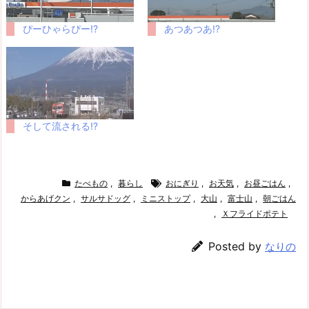
ぴーひゃらぴー!?
あつあつあ!?
そして流される!?
たべもの
,
暮らし
おにぎり
,
お天気
,
お昼ごはん
,
からあげクン
,
サルサドッグ
,
ミニストップ
,
大山
,
富士山
,
朝ごはん
,
Ｘフライドポテト
Posted by
なりの