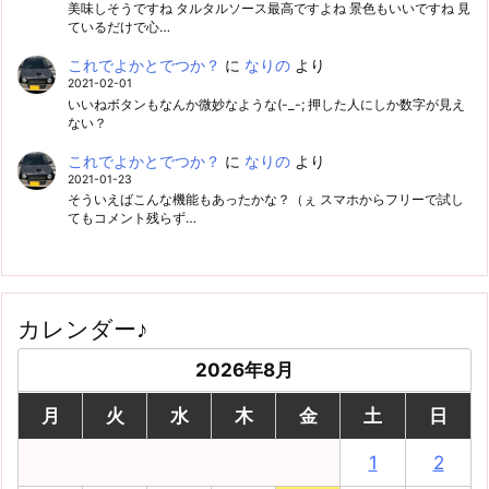
美味しそうですね タルタルソース最高ですよね 景色もいいですね 見
ているだけで心…
これでよかとでつか？
に
なりの
より
2021-02-01
いいねボタンもなんか微妙なような(-_-; 押した人にしか数字が見え
ない？
これでよかとでつか？
に
なりの
より
2021-01-23
そういえばこんな機能もあったかな？（ぇ スマホからフリーで試し
てもコメント残らず…
カレンダー♪
2026年8月
月
火
水
木
金
土
日
1
2