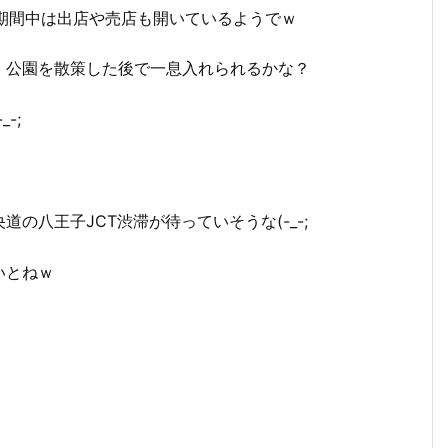
期間中は出店や売店も開いているようでｗ
、公園を散策した後で一息入れられるかな？
-;
の八王子JCT渋滞が待っていそうな(-_-;
いとねｗ