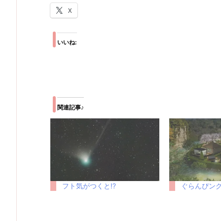
X
いいね:
関連記事♪
フト気がつくと!?
ぐらんぴング