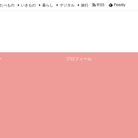
たべもの
いきもの
暮らし
デジタル
旅行
RSS
Feedly
ー
プロフィール