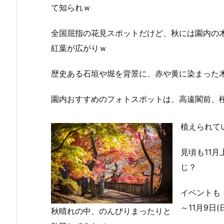
て知られｗ
全国屈指の花見スポットだけど、秋には園内の
紅葉が広がりｗ
歴史ある石垣や堀を背景に、赤や黄に染まった
園内おすすめのフォトスポットは、高遠閣前、
植えられて
見頃も11
じ？
イベントも「
～11月9日
秋晴れの中、のんびりまったりと