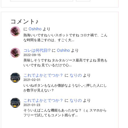
コメント♪
に
Oshiho
より
熱海いいですね いいスポットですね コロナ禍で、こん
な時間を過ごすのは、すごく大…
コレは何代目!?
に
Oshiho
より
2022-09-15
美味しそうですね タルタルソース最高ですよね 景色も
いいですね 見ているだけで心…
これでよかとでつか？
に
なりの
より
2021-02-01
いいねボタンもなんか微妙なような(-_-; 押した人にし
か数字が見えない？
これでよかとでつか？
に
なりの
より
2021-01-23
そういえばこんな機能もあったかな？（ぇ スマホから
フリーで試してもコメント残らず…