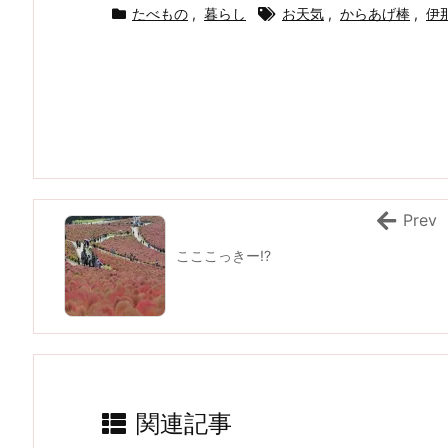
たべもの
,
暮らし
お天気
,
からあげ棒
,
伊
Prev
こここっきー!?
関連記事