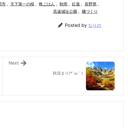
那市
,
天下第一の桜
,
晩ごはん
,
秋雨
,
紅葉
,
長野県
,
高遠城址公園
,
麺づくり
Posted by
なりの
Next
秋深まり(*´ω｀)