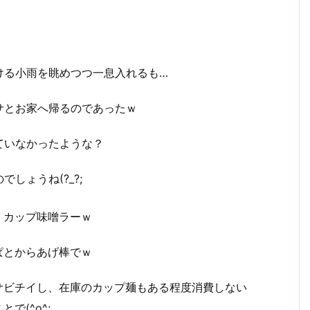
ける小雨を眺めつつ一息入れるも…
サとお家へ帰るのであったｗ
ていなかったような？
しょうね(?_?;
、カップ味噌ラーｗ
ぱとからあげ棒でｗ
サビチイし、在庫のカップ麺もある程度消費しない
で(^o^;