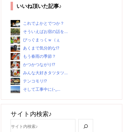
いいね頂いた記事♪
これでよかとでつか？
そういえばお宿の話を...
ぴっぐまっくｗ（ぇ
あくまで気分的な!?
もう春雨の季節？
かつかつながり!?
みんな大好きタツタツ...
テンコモリ!?
そして工事中に(-_...
サイト内検索♪
検索