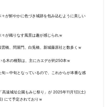
木々が鮮やかに色づき城跡を包み込むように美しい
木々が織りなす風景は趣が感じられｗ
桜雲橋、問屋門、白兎橋、新城藤原社と数多くｗ
いる木の種類は、主にカエデが約250本ｗ
月上旬～中旬となっているので、これからが本番な感
高遠城址公園もみじ祭り」が 2025年11月1日(土)
(日) にて予定されておりｗ