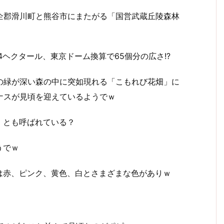
企郡滑川町と熊谷市にまたがる「国営武蔵丘陵森林
4ヘクタール、東京ドーム換算で65個分の広さ!?
の緑が深い森の中に突如現れる「こもれび花畑」に
ナスが見頃を迎えているようでｗ
」とも呼ばれている？
うでｗ
は赤、ピンク、黄色、白とさまざまな色がありｗ