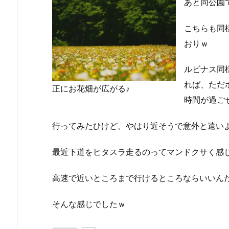
あと同公園
こちらも同
おりｗ
ルビナス同
れば、ただ
正にお花畑が広がる♪
時間が過ごせ
行ってみたひけど、やはり近そうで意外と遠い
最近下道をヒタスラ走るのってマンドクサく感じ
高速で近いところまで行けるところならいいん
そんな感じでしたｗ