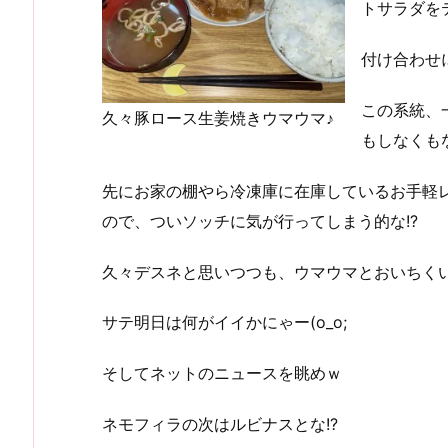
トサラダを
付け合わせ
この系統、
久々豚ロース生姜焼きウマウマ♪
もしなくもな
先にお家の棚やら冷凍庫に在庫しているお手軽
ので、ついソッチに気が行ってしまう的な!?
久々デスネと思いつつも、ウマウマとおいちく
サテ明日は何がイイかにゃー(o_o;
そしてネットのニュースを眺めｗ
ネモフィラの次はルビナスとな!?