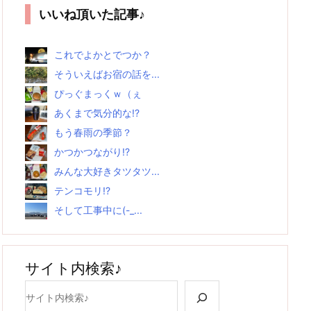
いいね頂いた記事♪
これでよかとでつか？
そういえばお宿の話を...
ぴっぐまっくｗ（ぇ
あくまで気分的な!?
もう春雨の季節？
かつかつながり!?
みんな大好きタツタツ...
テンコモリ!?
そして工事中に(-_...
サイト内検索♪
検索