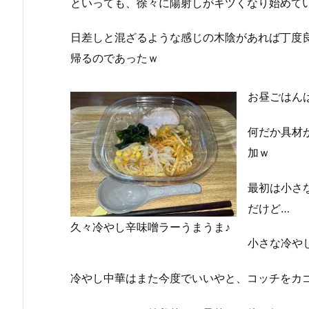
といっても、徐々に陽射しがキツくなり始めている感
日差しと混ざるような感じの木陰があれば丁度
帰るのであったｗ
お昼ごはん
何だか具材
加ｗ
最初は小さ
だけど…
久々冷やし辛味噌ラーうまうま♪
小さな冷や
冷やし中華はまた今度でいいやと、コッチをカ