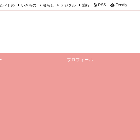
たべもの
いきもの
暮らし
デジタル
旅行
RSS
Feedly
ー
プロフィール