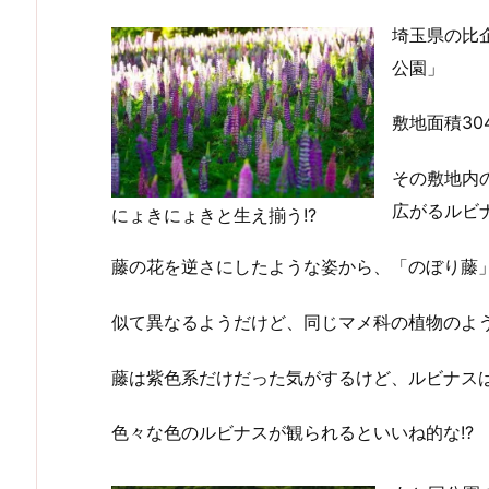
埼玉県の比
公園」
敷地面積30
その敷地内
広がるルビ
にょきにょきと生え揃う!?
藤の花を逆さにしたような姿から、「のぼり藤
似て異なるようだけど、同じマメ科の植物のよ
藤は紫色系だけだった気がするけど、ルビナス
色々な色のルビナスが観られるといいね的な!?