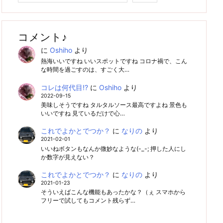
コメント♪
に
Oshiho
より
熱海いいですね いいスポットですね コロナ禍で、こん
な時間を過ごすのは、すごく大…
コレは何代目!?
に
Oshiho
より
2022-09-15
美味しそうですね タルタルソース最高ですよね 景色も
いいですね 見ているだけで心…
これでよかとでつか？
に
なりの
より
2021-02-01
いいねボタンもなんか微妙なような(-_-; 押した人にし
か数字が見えない？
これでよかとでつか？
に
なりの
より
2021-01-23
そういえばこんな機能もあったかな？（ぇ スマホから
フリーで試してもコメント残らず…