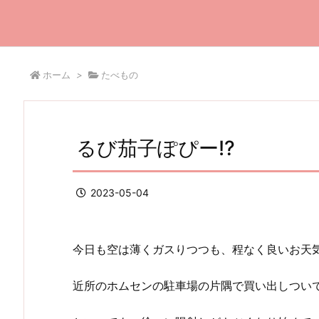
ホーム
>
たべもの
るび茄子ぽぴー!?
2023-05-04
今日も空は薄くガスりつつも、程なく良いお天
近所のホムセンの駐車場の片隅で買い出しついでに