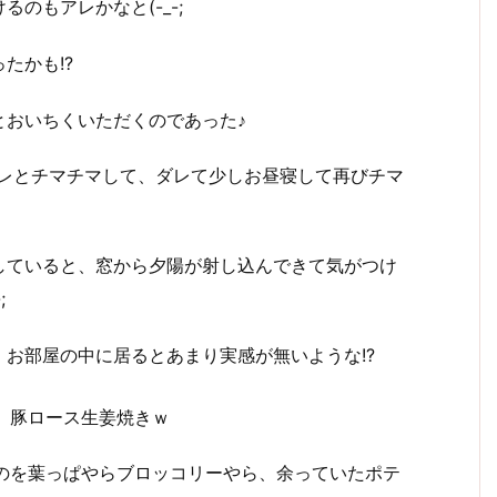
のもアレかなと(-_-;
たかも!?
とおいちくいただくのであった♪
コレとチマチマして、ダレて少しお昼寝して再びチマ
していると、窓から夕陽が射し込んできて気がつけ
;
お部屋の中に居るとあまり実感が無いような!?
、豚ロース生姜焼きｗ
のを葉っぱやらブロッコリーやら、余っていたポテ