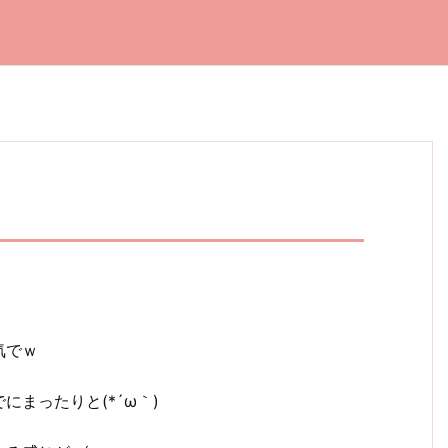
気でｗ
まったりと(*´ω｀)