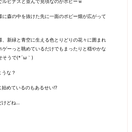
でルビナスと並んで見頃なのがポピーｗ
様に森の中を抜けた先に一面のポピー畑が広がって
様、新緑と青空に生える色とりどりの花々に囲まれ
ホゲーっと眺めているだけでもまったりと穏やかな
そうで(*´ω｀)
ような？
始めているのもあるせい!?
だけどね…