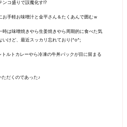
テンコ盛りで誤魔化す!?
にお手軽お味噌汁と金平さん＆たくあんで囲むｗ
一時は味噌焼きやら生姜焼きやら周期的に食べた気
いけど、最近スッカリ忘れており(^o^;
レトルトカレーやら冷凍の牛丼パックが目に留まる
いただくのであった♪