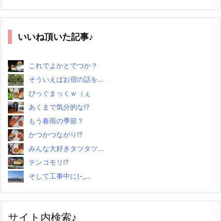
いいね頂いた記事♪
これでよかとでつか？
そういえばお宿の話を...
ぴっぐまっくｗ（ぇ
あくまで気分的な!?
もう春雨の季節？
かつかつながり!?
みんな大好きタツタツ...
テンコモリ!?
そして工事中に(-_...
サイト内検索♪