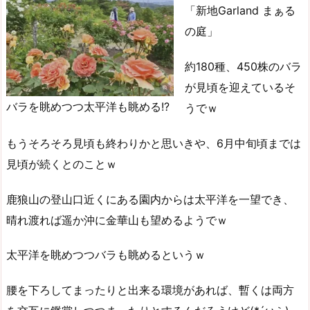
「新地Garland まぁる
の庭」
約180種、450株のバラ
が見頃を迎えているそ
バラを眺めつつ太平洋も眺める!?
うでｗ
もうそろそろ見頃も終わりかと思いきや、6月中旬頃までは
見頃が続くとのことｗ
鹿狼山の登山口近くにある園内からは太平洋を一望でき、
晴れ渡れば遥か沖に金華山も望めるようでｗ
太平洋を眺めつつバラも眺めるというｗ
腰を下ろしてまったりと出来る環境があれば、暫くは両方