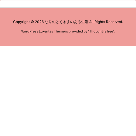
Copyright ©
2026
なりのとくるまのある生活
All Rights Reserved.
WordPress Luxeritas Theme is provided by "
Thought is free
".