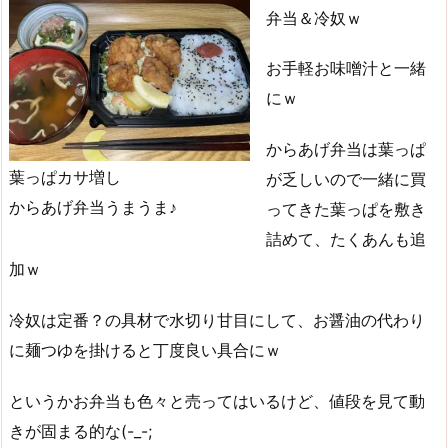
弁当＆冷奴ｗ
お手軽お味噌汁と一緒
にｗ
からあげ弁当は葉っぱ
葉っぱカサ増し
が乏しいので一緒に買
からあげ弁当うまうま♪
ってきた葉っぱを敷き
詰めて、たくあんも追
加ｗ
冷奴は定番？の具材で水切り甘目にして、お醤油の代わり
に麺つゆを掛けると丁度良い具合にｗ
というかお弁当も色々と売ってはいるけど、値段を見て動
きが固まる的な(-_-;