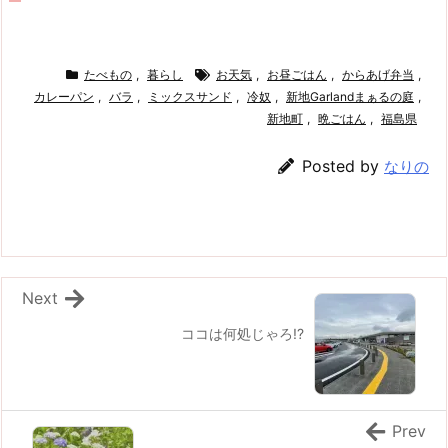
たべもの
,
暮らし
お天気
,
お昼ごはん
,
からあげ弁当
,
カレーパン
,
バラ
,
ミックスサンド
,
冷奴
,
新地Garlandまぁるの庭
,
新地町
,
晩ごはん
,
福島県
Posted by
なりの
Next
ココは何処じゃろ!?
Prev