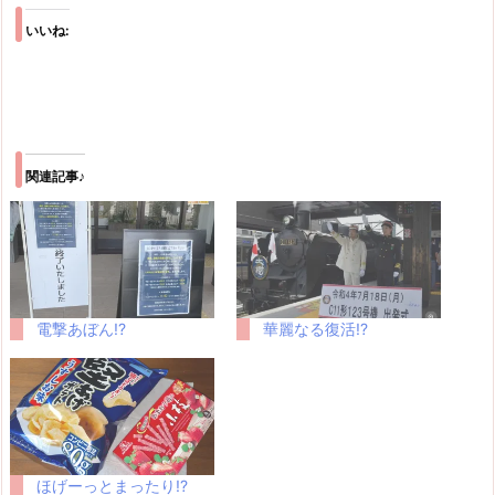
いいね:
関連記事♪
電撃あぼん!?
華麗なる復活!?
ほげーっとまったり!?