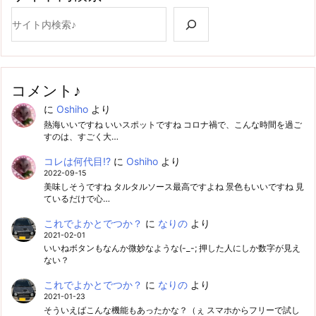
検索
コメント♪
に
Oshiho
より
熱海いいですね いいスポットですね コロナ禍で、こんな時間を過ご
すのは、すごく大…
コレは何代目!?
に
Oshiho
より
2022-09-15
美味しそうですね タルタルソース最高ですよね 景色もいいですね 見
ているだけで心…
これでよかとでつか？
に
なりの
より
2021-02-01
いいねボタンもなんか微妙なような(-_-; 押した人にしか数字が見え
ない？
これでよかとでつか？
に
なりの
より
2021-01-23
そういえばこんな機能もあったかな？（ぇ スマホからフリーで試し