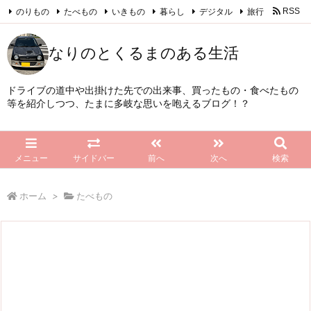
のりもの
たべもの
いきもの
暮らし
デジタル
旅行
RSS
Feedly
なりのとくるまのある生活
ドライブの道中や出掛けた先での出来事、買ったもの・食べたもの
等を紹介しつつ、たまに多岐な思いを咆えるブログ！？
メニュー
サイドバー
前へ
次へ
検索
ホーム
>
たべもの