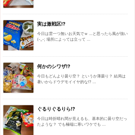
実は激戦区!?
今日は雲一つ無いお天気でｗ …と思ったら風が強い
(-_-; 場所によっては立って ...
何かのシワザ!?
今日もどんより曇り空？ というか薄曇り？ 結局は
暑いからドウデモイイヤ的な!? ...
ぐるりぐるりら!?
今日は時折晴れ間が見えるも、基本的に曇り空だっ
たような？ でも極端に寒いワケでも ...