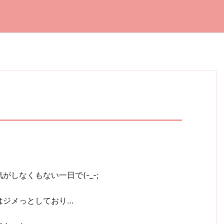
しなくもない一日で(-_-;
はジメっとしており…