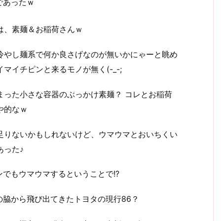
であったｗ
は、素麺＆お稲荷さんｗ
冷やし麺系で何か良さげなのが無いかにゃーと眺め
マイチピンと来るモノが無く(-_-;
まった小さな容器のぶっかけ素麺？ コレとお稲荷
や的なｗ
足りないかもしれないけど、ウマウマとおいちくい
あった♪
でもウマウマするということで!?
脇から飛び出てきたトヨタの現行86？