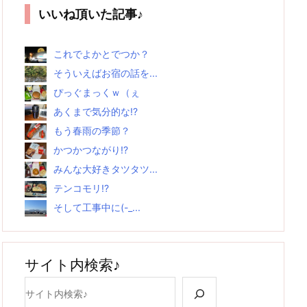
いいね頂いた記事♪
これでよかとでつか？
そういえばお宿の話を...
ぴっぐまっくｗ（ぇ
あくまで気分的な!?
もう春雨の季節？
かつかつながり!?
みんな大好きタツタツ...
テンコモリ!?
そして工事中に(-_...
サイト内検索♪
検索