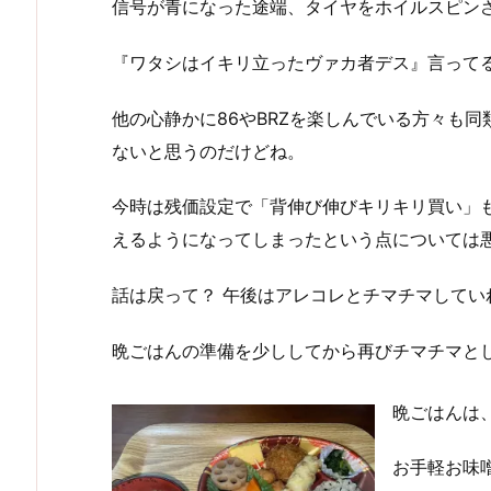
信号が青になった途端、タイヤをホイルスピン
『ワタシはイキリ立ったヴァカ者デス』言ってるよ
他の心静かに86やBRZを楽しんでいる方々も
ないと思うのだけどね。
今時は残価設定で「背伸び伸びキリキリ買い」
えるようになってしまったという点については
話は戻って？ 午後はアレコレとチマチマしていれ
晩ごはんの準備を少ししてから再びチマチマとし
晩ごはんは
お手軽お味