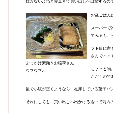
仕方ないよねと赤豆号で買い出しへ出撃するの
お昼ごはん
スーパーで
てみるも、イ
フト目に留
さんでイイ
ぶっかけ素麺＆お稲荷さん
ちょっと物
ウマウマ♪
ただくので
後で小腹が空くようなら、在庫している菓子パン
それにしても、買い出しへ出かける途中で前方の