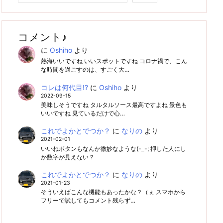
コメント♪
に
Oshiho
より
熱海いいですね いいスポットですね コロナ禍で、こん
な時間を過ごすのは、すごく大…
コレは何代目!?
に
Oshiho
より
2022-09-15
美味しそうですね タルタルソース最高ですよね 景色も
いいですね 見ているだけで心…
これでよかとでつか？
に
なりの
より
2021-02-01
いいねボタンもなんか微妙なような(-_-; 押した人にし
か数字が見えない？
これでよかとでつか？
に
なりの
より
2021-01-23
そういえばこんな機能もあったかな？（ぇ スマホから
フリーで試してもコメント残らず…