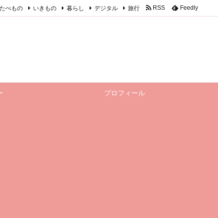
たべもの
いきもの
暮らし
デジタル
旅行
RSS
Feedly
ー
プロフィール