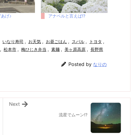
あげ♪
アナベルと言えば!?
いなり寿司
,
お天気
,
お昼ごはん
,
スバル
,
トヨタ
,
,
松本市
,
梅ひじき弁当
,
素麺
,
美ヶ原高原
,
長野県
Posted by
なりの
Next
流星でムーン!?