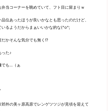
お弁当コーナーを眺めていて、フト目に留まりｗ
一品位あったほうが良いかなとも思ったのだけど、
いるようだからまぁいいかな的な(^o^;
だかそんな気分でも無く!?
った♪
麺でも…（ぁ
？
市郊外の美ヶ原高原でレンゲツツジが見頃を迎えて