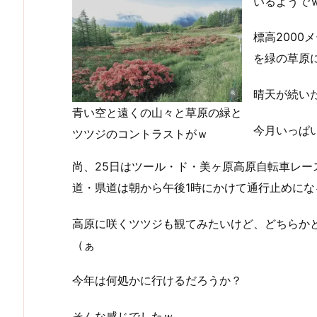
いるようで
標高200
を緑の草原
晴天が続い
青い空と遠くの山々と草原の緑と
今月いっぱ
ツツジのコントラストがｗ
尚、25日はツール・ド・美ヶ原高原自転車レ
道・県道は朝から午後1時にかけて通行止めに
高原に咲くツツジも観てみたいけど、どちらか
（ぁ
今年は何処かに行けるだろうか？
そんな感じでしたｗ