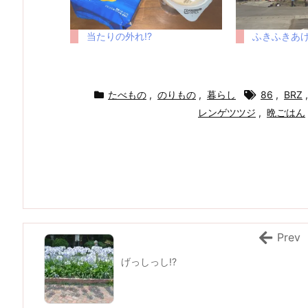
当たりの外れ!?
ふきふきあげ
たべもの
,
のりもの
,
暮らし
86
,
BRZ
,
レンゲツツジ
,
晩ごはん
Prev
げっしっし!?