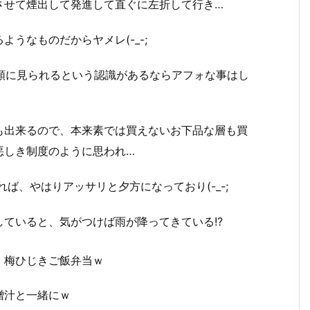
させて煙出して発進して直ぐに左折して行き…
うなものだからヤメレ(-_-;
同類に見られるという認識があるならアフォな事はし
も出来るので、本来素では買えないお下品な層も買
悪しき制度のように思われ…
ば、やはりアッサリと夕方になっており(-_-;
ていると、気がつけば雨が降ってきている!?
、梅ひじきご飯弁当ｗ
噌汁と一緒にｗ