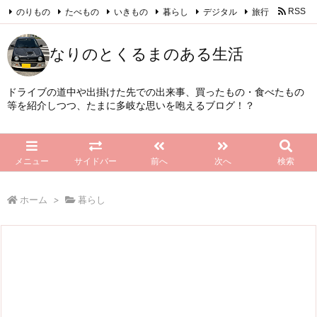
のりもの
たべもの
いきもの
暮らし
デジタル
旅行
RSS
Feedly
なりのとくるまのある生活
ドライブの道中や出掛けた先での出来事、買ったもの・食べたもの
等を紹介しつつ、たまに多岐な思いを咆えるブログ！？
メニュー
サイドバー
前へ
次へ
検索
ホーム
>
暮らし