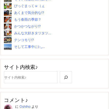
ぴっぐまっくｗ（ぇ
あくまで気分的な!?
もう春雨の季節？
かつかつながり!?
みんな大好きタツタツ...
テンコモリ!?
そして工事中に(-_...
サイト内検索♪
検索
コメント♪
に
Oshiho
より