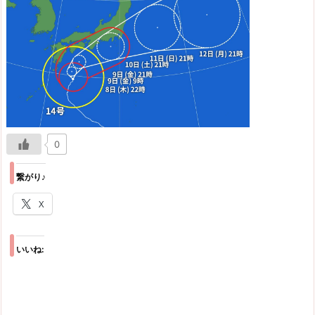
0
繋がり♪
X
いいね: