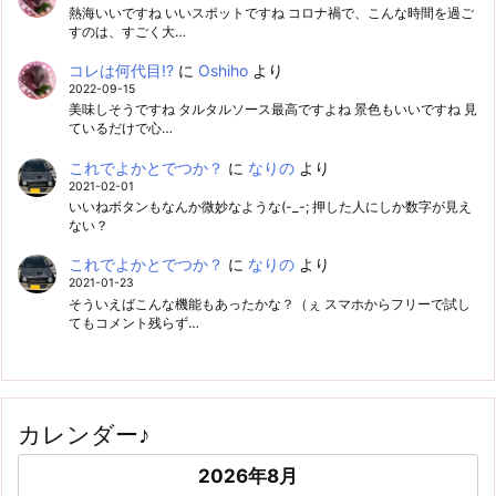
熱海いいですね いいスポットですね コロナ禍で、こんな時間を過ご
すのは、すごく大…
コレは何代目!?
に
Oshiho
より
2022-09-15
美味しそうですね タルタルソース最高ですよね 景色もいいですね 見
ているだけで心…
これでよかとでつか？
に
なりの
より
2021-02-01
いいねボタンもなんか微妙なような(-_-; 押した人にしか数字が見え
ない？
これでよかとでつか？
に
なりの
より
2021-01-23
そういえばこんな機能もあったかな？（ぇ スマホからフリーで試し
てもコメント残らず…
カレンダー♪
2026年8月