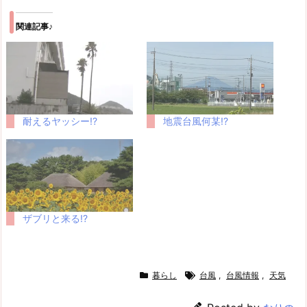
関連記事♪
耐えるヤッシー!?
地震台風何某!?
ザブリと来る!?
暮らし
台風
,
台風情報
,
天気