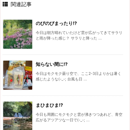
関連記事
のびのびまったり!?
今日は朝方晴れていたけど雲が広がってきてサラリ
と雨が降った感じ？ サラリと降った ...
知らない間に!?
今日はモクモク曇り空で、ここ2-3日よりかは暑く
感じたような(-_-; 台風も日 ...
まひまひま!?
今日も周囲にモクモクと雲が沸きつつあれど、青空
広がるアツアツな一日で(-_-; ...