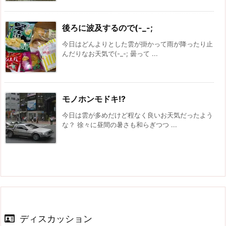
後ろに波及するので(-_-;
今日はどんよりとした雲が掛かって雨が降ったり止
んだりなお天気で(-_-; 曇って ...
モノホンモドキ!?
今日は雲が多めだけど程なく良いお天気だったよう
な？ 徐々に昼間の暑さも和らぎつつ ...
ディスカッション