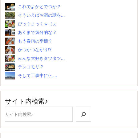
これでよかとでつか？
そういえばお宿の話を...
ぴっぐまっくｗ（ぇ
あくまで気分的な!?
もう春雨の季節？
かつかつながり!?
みんな大好きタツタツ...
テンコモリ!?
そして工事中に(-_...
サイト内検索♪
検索