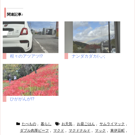
関連記事♪
程々のアツアツ!?
ナンダカダカ(-_-;
ひががんが!?
たべもの
,
暮らし
お天気
,
お昼ごはん
,
サムライマック
,
ダブル肉厚ビーフ
,
マクド
,
マクドナルド
,
マック
,
東伊豆町
,