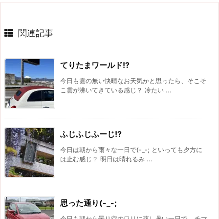
関連記事
てりたまワールド!?
今日も雲の無い快晴なお天気かと思ったら、そこそ
こ雲が沸いてきている感じ？ 冷たい ...
ふじふじふーじ!?
今日は朝から雨々な一日で(-_-; といっても夕方に
は止む感じ？ 明日は晴れるみ ...
思った通り(-_-;
今日も朝から曇り空のワリに蒸し暑い一日で… チマ