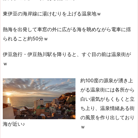
東伊豆の海岸線に湯けむりを上げる温泉地ｗ
熱海を出発して車窓の外に広がる海を眺めながら電車に揺
られること約50分ｗ
伊豆急行・伊豆熱川駅を降りると、すぐ目の前は温泉街が
ｗ
約100度の源泉が湧き上
がる温泉街には各所から
白い湯気がもくもくと立
ち上り、温泉情緒ある街
の風景を作り出しており
海が近い♪
ｗ