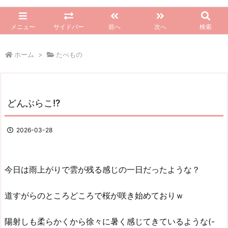
メニュー
サイドバー
前へ
次へ
検索
ホーム
>
たべもの
どんぶらこ!?
2026-03-28
今日は雨上がりで雲が残る感じの一日だったような？
道すがらのところどころで桜が咲き始めておりｗ
陽射しも柔らかくから徐々に暑く感じてきているような(-