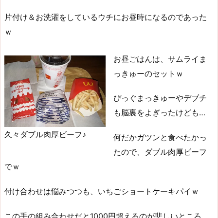
片付け＆お洗濯をしているウチにお昼時になるのであった
ｗ
お昼ごはんは、サムライま
っきゅーのセットｗ
ぴっぐまっきゅーやデブチ
も脳裏をよぎったけども…
久々ダブル肉厚ビーフ♪
何だかガツンと食べたかっ
たので、ダブル肉厚ビーフ
でｗ
付け合わせは悩みつつも、いちごショートケーキパイｗ
この手の組み合わせだと1000円超えるのが悲しいところ