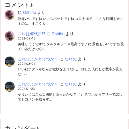
コメント♪
に
Oshiho
より
熱海いいですね いいスポットですね コロナ禍で、こんな時間を過ご
すのは、すごく大…
コレは何代目!?
に
Oshiho
より
2022-09-15
美味しそうですね タルタルソース最高ですよね 景色もいいですね 見
ているだけで心…
これでよかとでつか？
に
なりの
より
2021-02-01
いいねボタンもなんか微妙なような(-_-; 押した人にしか数字が見え
ない？
これでよかとでつか？
に
なりの
より
2021-01-23
そういえばこんな機能もあったかな？（ぇ スマホからフリーで試し
てもコメント残らず…
カレンダー♪