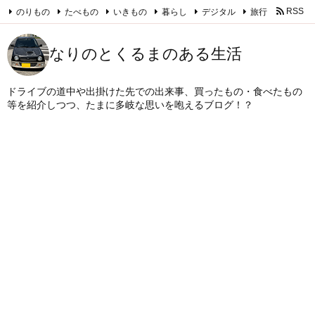
のりもの
たべもの
いきもの
暮らし
デジタル
旅行
RSS
Feedly
なりのとくるまのある生活
ドライブの道中や出掛けた先での出来事、買ったもの・食べたもの
等を紹介しつつ、たまに多岐な思いを咆えるブログ！？