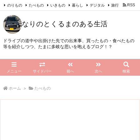
のりもの
たべもの
いきもの
暮らし
デジタル
旅行
RSS
Feedly
なりのとくるまのある生活
ドライブの道中や出掛けた先での出来事、買ったもの・食べたもの
等を紹介しつつ、たまに多岐な思いを咆えるブログ！？
メニュー
サイドバー
前へ
次へ
検索
ホーム
>
たべもの