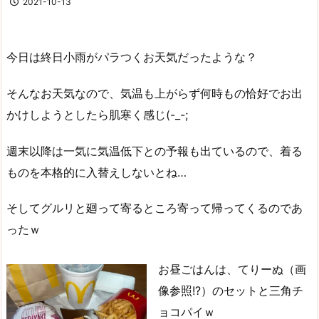
2021-10-13
今日は終日小雨がパラつくお天気だったような？
そんなお天気なので、気温も上がらず何時もの恰好でお出
かけしようとしたら肌寒く感じ(-_-;
週末以降は一気に気温低下との予報も出ているので、着る
ものを本格的に入替えしないとね…
そしてグルリと廻って寄るところ寄って帰ってくるのであ
ったｗ
お昼ごはんは、てりーぬ（画
像参照!?）のセットと三角チ
ョコパイｗ