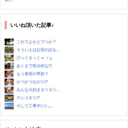
いいね頂いた記事♪
これでよかとでつか？
そういえばお宿の話を...
ぴっぐまっくｗ（ぇ
あくまで気分的な!?
もう春雨の季節？
かつかつながり!?
みんな大好きタツタツ...
テンコモリ!?
そして工事中に(-_...