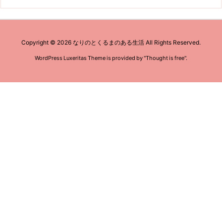
Copyright ©
2026
なりのとくるまのある生活
All Rights Reserved.
WordPress Luxeritas Theme is provided by "
Thought is free
".