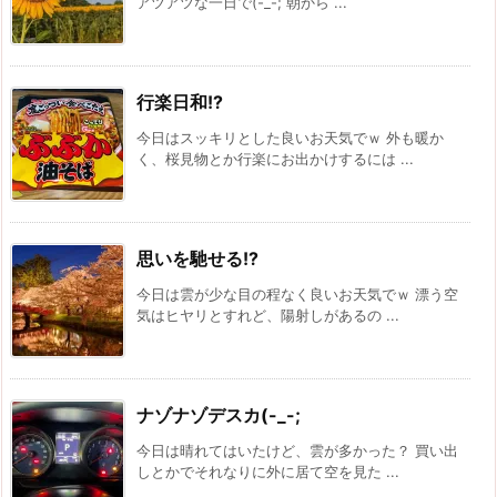
アツアツな一日で(-_-; 朝から ...
行楽日和!?
今日はスッキリとした良いお天気でｗ 外も暖か
く、桜見物とか行楽にお出かけするには ...
思いを馳せる!?
今日は雲が少な目の程なく良いお天気でｗ 漂う空
気はヒヤリとすれど、陽射しがあるの ...
ナゾナゾデスカ(-_-;
今日は晴れてはいたけど、雲が多かった？ 買い出
しとかでそれなりに外に居て空を見た ...