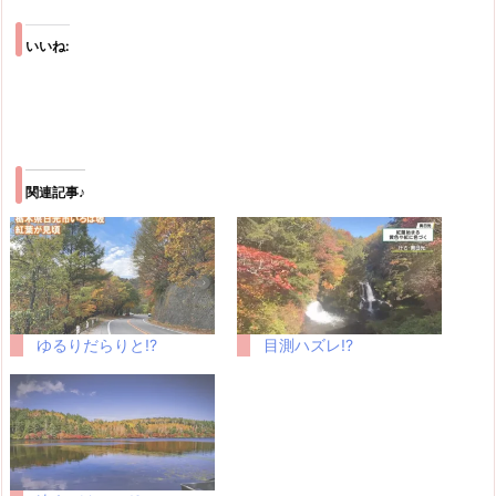
いいね:
関連記事♪
ゆるりだらりと!?
目測ハズレ!?