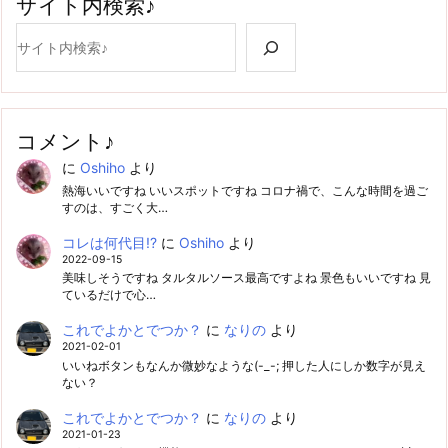
サイト内検索♪
検索
コメント♪
に
Oshiho
より
熱海いいですね いいスポットですね コロナ禍で、こんな時間を過ご
すのは、すごく大…
コレは何代目!?
に
Oshiho
より
2022-09-15
美味しそうですね タルタルソース最高ですよね 景色もいいですね 見
ているだけで心…
これでよかとでつか？
に
なりの
より
2021-02-01
いいねボタンもなんか微妙なような(-_-; 押した人にしか数字が見え
ない？
これでよかとでつか？
に
なりの
より
2021-01-23