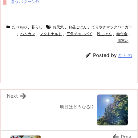
違うパターン!?
たべもの
,
暮らし
お天気
,
お昼ごはん
,
てりやきマックバーガー
,
ハムカツ
,
マクドナルド
,
三角チョコパイ
,
晩ごはん
,
給付金
,
肌寒い
Posted by
なりの
Next
明日はどうなる!?
Prev