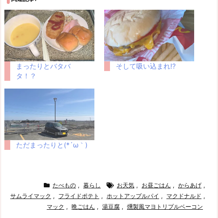
まったりとバタバ
そして吸い込まれ!?
タ！？
ただまったりと(*´ω｀)
たべもの
,
暮らし
お天気
,
お昼ごはん
,
からあげ
,
サムライマック
,
フライドポテト
,
ホットアップルパイ
,
マクドナルド
,
マック
,
晩ごはん
,
湯豆腐
,
燻製風マヨトリプルベーコン