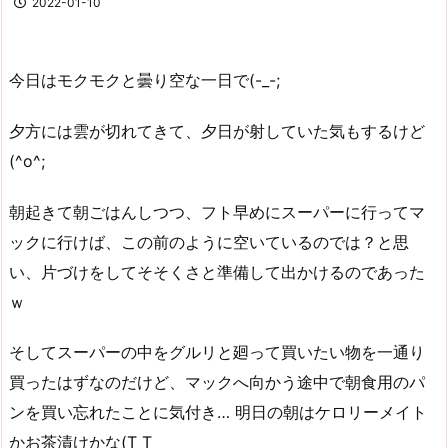
2022-01-10
今日はモクモクと曇り空な一日で(-_-;
夕方には雲が切れてきて、夕日が射していた気もするけど
(^o^;
朝起きて朝ごはんしつつ、フト早めにスーパーに行ってマ
ックに行けば、この前のように空いているのでは？と思
い、片づけをしてそそくさと準備して出かけるのであった
ｗ
そしてスーパーの中をグルリと廻って買いたい物を一通り
買ったはずなのだけど、マックへ向かう途中で朝食用のパ
ンを買い忘れたことに気付き… 明日の朝はケロリーメイト
かお茶漬けかな(T_T