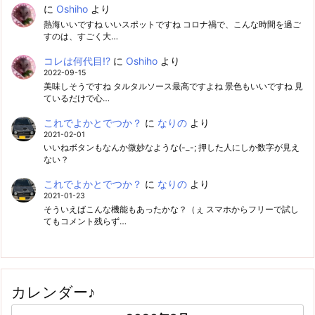
に
Oshiho
より
熱海いいですね いいスポットですね コロナ禍で、こんな時間を過ご
すのは、すごく大…
コレは何代目!?
に
Oshiho
より
2022-09-15
美味しそうですね タルタルソース最高ですよね 景色もいいですね 見
ているだけで心…
これでよかとでつか？
に
なりの
より
2021-02-01
いいねボタンもなんか微妙なような(-_-; 押した人にしか数字が見え
ない？
これでよかとでつか？
に
なりの
より
2021-01-23
そういえばこんな機能もあったかな？（ぇ スマホからフリーで試し
てもコメント残らず…
カレンダー♪