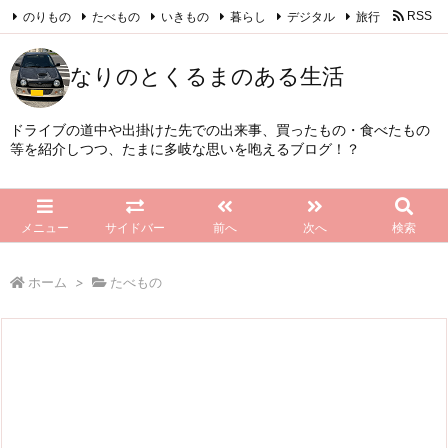
のりもの
たべもの
いきもの
暮らし
デジタル
旅行
RSS
Feedly
なりのとくるまのある生活
ドライブの道中や出掛けた先での出来事、買ったもの・食べたもの
等を紹介しつつ、たまに多岐な思いを咆えるブログ！？
メニュー
サイドバー
前へ
次へ
検索
ホーム
>
たべもの