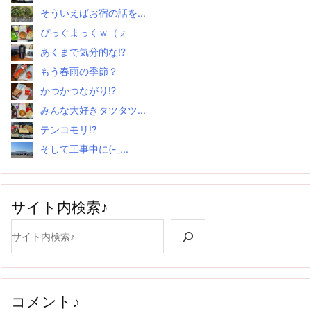
そういえばお宿の話を...
ぴっぐまっくｗ（ぇ
あくまで気分的な!?
もう春雨の季節？
かつかつながり!?
みんな大好きタツタツ...
テンコモリ!?
そして工事中に(-_...
サイト内検索♪
検索
コメント♪