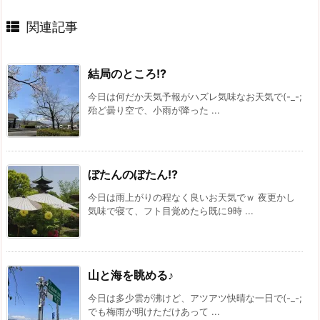
関連記事
結局のところ!?
今日は何だか天気予報がハズレ気味なお天気で(-_-;
殆ど曇り空で、小雨が降った ...
ぼたんのぼたん!?
今日は雨上がりの程なく良いお天気でｗ 夜更かし
気味で寝て、フト目覚めたら既に9時 ...
山と海を眺める♪
今日は多少雲が沸けど、アツアツ快晴な一日で(-_-;
でも梅雨が明けただけあって ...