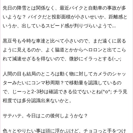
先日の降雪とは関係なく、最近バイクと自動車の事故が多
いような？ バイクだと投影面積が小さいせいか、距離感と
いうか、出しているスピード感が判りづらいようで…
黒豆号も今時な車達と比べて小さいので、まだ遠くに居る
ように見えるのか、よく脇道とかからヘロロンと出てこら
れて減速せざるを得ないので、微妙にイラっとする(-_-;
人間の目も結局のところは動く物に対してカメラのシャッ
ターみたいにコンマ秒周期？で移動量を認識しているの
で、じーっと2-3秒は確認できる位でないとね(^o^; チラ見
程度では多分認識出来ないかと。
サテハテ。今日はこの後何しようかな？
色々とやりたい事は頭に浮かぶけど、チョコっと手をつけ