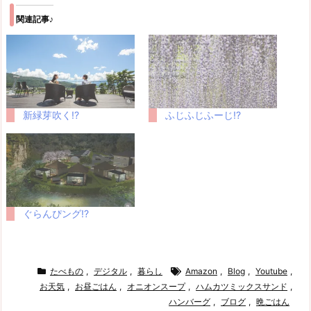
関連記事♪
新緑芽吹く!?
ふじふじふーじ!?
ぐらんぴング!?
たべもの
,
デジタル
,
暮らし
Amazon
,
Blog
,
Youtube
,
お天気
,
お昼ごはん
,
オニオンスープ
,
ハムカツミックスサンド
,
ハンバーグ
,
ブログ
,
晩ごはん