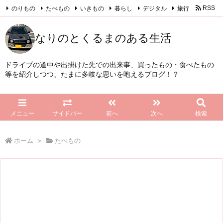
のりもの
たべもの
いきもの
暮らし
デジタル
旅行
RSS
Feedly
なりのとくるまのある生活
ドライブの道中や出掛けた先での出来事、買ったもの・食べたもの
等を紹介しつつ、たまに多岐な思いを咆えるブログ！？
メニュー
サイドバー
前へ
次へ
検索
ホーム
>
たべもの