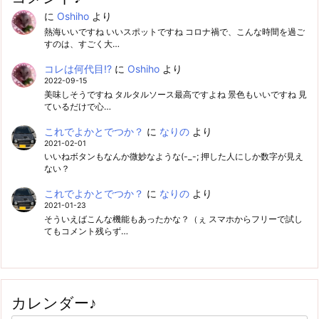
に
Oshiho
より
熱海いいですね いいスポットですね コロナ禍で、こんな時間を過ご
すのは、すごく大…
コレは何代目!?
に
Oshiho
より
2022-09-15
美味しそうですね タルタルソース最高ですよね 景色もいいですね 見
ているだけで心…
これでよかとでつか？
に
なりの
より
2021-02-01
いいねボタンもなんか微妙なような(-_-; 押した人にしか数字が見え
ない？
これでよかとでつか？
に
なりの
より
2021-01-23
そういえばこんな機能もあったかな？（ぇ スマホからフリーで試し
てもコメント残らず…
カレンダー♪