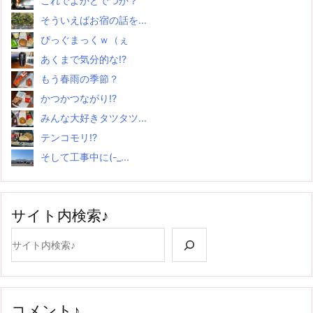
これでよかとでつか？
そういえばお宿の話を...
ぴっぐまっくｗ（ぇ
あくまで気分的な!?
もう春雨の季節？
かつかつながり!?
みんな大好きタツタツ...
テンコモリ!?
そして工事中に(-_...
サイト内検索♪
検索
コメント♪