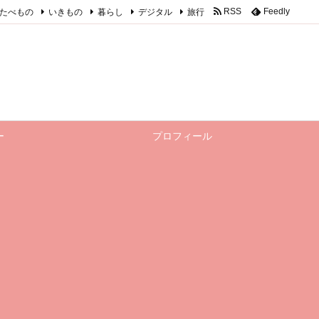
たべもの
いきもの
暮らし
デジタル
旅行
RSS
Feedly
ー
プロフィール