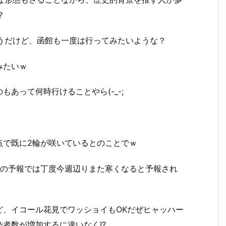
？
うだけど、函館も一度は行ってみたいような？
みたいｗ
あって何時行けることやら(-_-;
点で既に2輪が咲いているとのことでｗ
頃の予報では丁度今週辺りまた寒くなると予報され
ど、イコール花見でワッショイもOKだぜヒャッハー
者数が増加するに違いなく!?