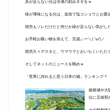
具が足らない分は冷凍の刻みネギをｗ
味が薄味になる分は、追加で塩コショウとお醤
焼売もソレだけだと何だか緑が足らない気がし
お手軽お吸い物を添えて、完成ぃー＼( 'ω’)／
焼売久々デスネと、ウマウマとおいちくいただく
そしてネットのニュースを眺めｗ
「世界に誇れると思う日本の城」ランキング？
姫路城や大
位に五稜郭
その独創的