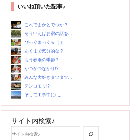
いいね頂いた記事♪
これでよかとでつか？
そういえばお宿の話を...
ぴっぐまっくｗ（ぇ
あくまで気分的な!?
もう春雨の季節？
かつかつながり!?
みんな大好きタツタツ...
テンコモリ!?
そして工事中に(-_...
サイト内検索♪
検索