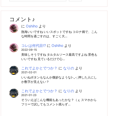
コメント♪
に
Oshiho
より
熱海いいですね いいスポットですね コロナ禍で、こん
な時間を過ごすのは、すごく大…
コレは何代目!?
に
Oshiho
より
2022-09-15
美味しそうですね タルタルソース最高ですよね 景色も
いいですね 見ているだけで心…
これでよかとでつか？
に
なりの
より
2021-02-01
いいねボタンもなんか微妙なような(-_-; 押した人にし
か数字が見えない？
これでよかとでつか？
に
なりの
より
2021-01-23
そういえばこんな機能もあったかな？（ぇ スマホから
フリーで試してもコメント残らず…