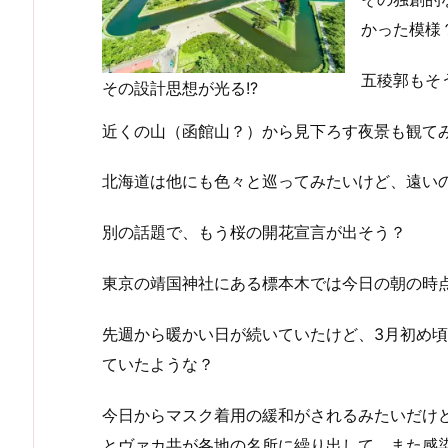
かった模様
五稜郭もそ
その設計思想が光る!?
近くの山（函館山？）から見下ろす夜景も観て
北海道は他にも色々と巡ってみたいけど、遠いのも
別の話題で、もう桜の開花宣言が出そう？
東京の靖国神社にある標本木では今日の朝の時
先週から暖かい日が続いていたけど、3月初め
ていたような？
今日からマスク着用の緩和がされるみたいだけ
とヴァカ共が各地の名所に繰り出して、また感染