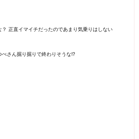
な？ 正直イマイチだったのであまり気乗りはしない
べさん掘り掘りで終わりそうな!?