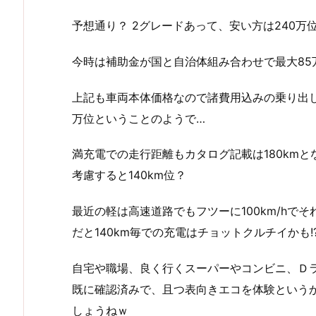
予想通り？ 2グレードあって、安い方は240万位？
今時は補助金が国と自治体組み合わせで最大85
上記も車両本体価格なので諸費用込みの乗り出し
万位ということのようで…
満充電での走行距離もカタログ記載は180km
考慮すると140km位？
最近の軽は高速道路でもフツーに100km/hで
だと140km毎での充電はチョットクルチイかも!
自宅や職場、良く行くスーパーやコンビニ、Ｄ
既に確認済みで、且つ表向きエコを体験という
しょうねｗ