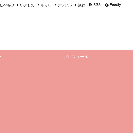
たべもの
いきもの
暮らし
デジタル
旅行
RSS
Feedly
ー
プロフィール