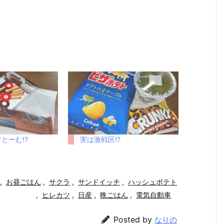
とーむ!?
実は激戦区!?
,
お昼ごはん
,
サクラ
,
サンドイッチ
,
ハッシュポテト
,
ヒレカツ
,
日産
,
晩ごはん
,
電気自動車
Posted by
なりの