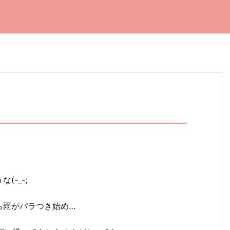
-_-;
ら雨がパラつき始め…