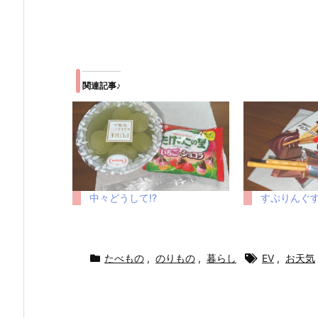
関連記事♪
中々どうして!?
すぷりんぐす
たべもの
,
のりもの
,
暮らし
EV
,
お天気