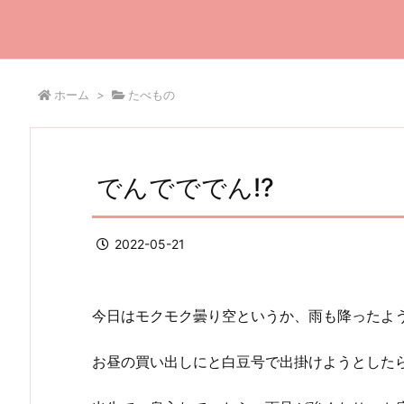
ホーム
>
たべもの
でんでででん!?
2022-05-21
今日はモクモク曇り空というか、雨も降ったような(
お昼の買い出しにと白豆号で出掛けようとした