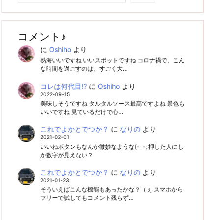
コメント♪
に
Oshiho
より
熱海いいですね いいスポットですね コロナ禍で、こん
な時間を過ごすのは、すごく大…
コレは何代目!?
に
Oshiho
より
2022-09-15
美味しそうですね タルタルソース最高ですよね 景色も
いいですね 見ているだけで心…
これでよかとでつか？
に
なりの
より
2021-02-01
いいねボタンもなんか微妙なような(-_-; 押した人にし
か数字が見えない？
これでよかとでつか？
に
なりの
より
2021-01-23
そういえばこんな機能もあったかな？（ぇ スマホから
フリーで試してもコメント残らず…