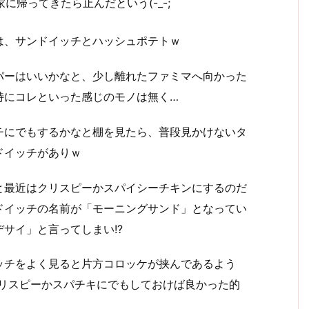
に帰ってきたら止んだという(-_-;
は、サンドイッチとハッシュポテトｗ
パーはいいかなと、少し離れたファミマへ向かった
特にコレといった感じのモノは無く…
チにでもするかなと棚を見たら、普段見かけないタ
ドイッチがありｗ
と最近はクリスピーかスパイシーチキンにするのだ
ドイッチの名前が「モーニングサンド」となってい
サイ」と言ってしまい!?
ッチをよく見ると片方コロッケが挟んであるよう
 クリスピーかスパチキにでもしておけば良かった的