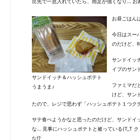
出先で一息入れていたら、雨足が強くなり… お家
お昼ごはん
今日はスー
のだけど、
サンドイッ
イプのサン
サンドイッチ＆ハッシュポテト
ファミマだ
うまうま♪
けど、サン
たので、レジで思わず「ハッシュポテト１つクデ
サテ食べようかなと思ったのだけど、サンドイ
な… 見事にハッシュポテトと被っている(T_T
な!?