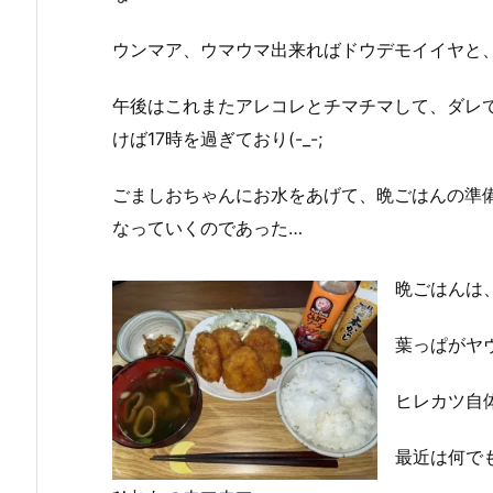
ウンマア、ウマウマ出来ればドウデモイイヤと
午後はこれまたアレコレとチマチマして、ダレ
けば17時を過ぎており(-_-;
ごましおちゃんにお水をあげて、晩ごはんの準
なっていくのであった…
晩ごはんは
葉っぱがヤヴ
ヒレカツ自体
最近は何で