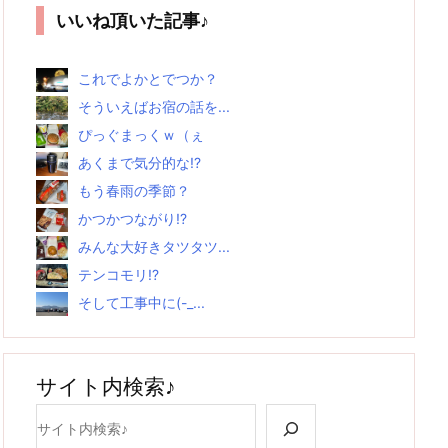
いいね頂いた記事♪
これでよかとでつか？
そういえばお宿の話を...
ぴっぐまっくｗ（ぇ
あくまで気分的な!?
もう春雨の季節？
かつかつながり!?
みんな大好きタツタツ...
テンコモリ!?
そして工事中に(-_...
サイト内検索♪
検索