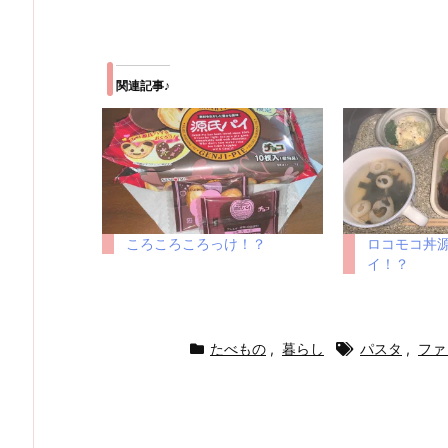
関連記事♪
ころころころっけ！？
ロコモコ丼
イ！？
たべもの
,
暮らし
パスタ
,
ファ