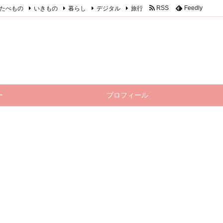
たべもの
いきもの
暮らし
デジタル
旅行
RSS
Feedly
ー
プロフィール