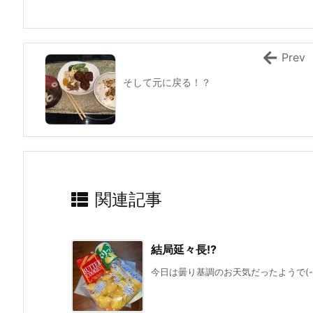
Prev
そして元に戻る！？
関連記事
結局延々長!?
今日は曇り基調のお天気だったようで(-_-