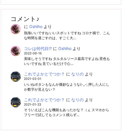
コメント♪
に
Oshiho
より
熱海いいですね いいスポットですね コロナ禍で、こん
な時間を過ごすのは、すごく大…
コレは何代目!?
に
Oshiho
より
2022-09-15
美味しそうですね タルタルソース最高ですよね 景色も
いいですね 見ているだけで心…
これでよかとでつか？
に
なりの
より
2021-02-01
いいねボタンもなんか微妙なような(-_-; 押した人にし
か数字が見えない？
これでよかとでつか？
に
なりの
より
2021-01-23
そういえばこんな機能もあったかな？（ぇ スマホから
フリーで試してもコメント残らず…