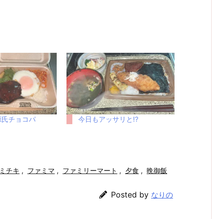
源氏チョコパ
今日もアッサリと!?
ミチキ
,
ファミマ
,
ファミリーマート
,
夕食
,
晩御飯
Posted by
なりの