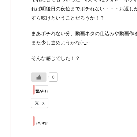
れば明後日の夜位までポチれない・・・お返しがし
すら呟けということだろうか！？
まあポチれない分、動画ネタの仕込みや動画作
また少し進めようかな(-_-;
そんな感じでした！？
0
繋がり♪
X
いいね: