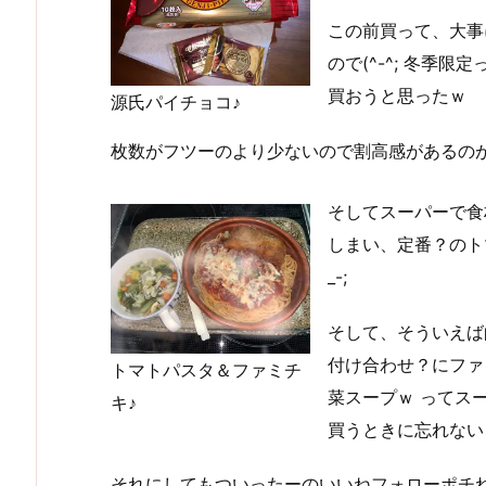
この前買って、大事
ので(^-^; 冬季
買おうと思ったｗ
源氏パイチョコ♪
枚数がフツーのより少ないので割高感があるのがネ
そしてスーパーで食
しまい、定番？のト
_-;
そして、そういえば
付け合わせ？にファ
トマトパスタ＆ファミチ
菜スープｗ ってスー
キ♪
買うときに忘れないよ
それにしてもついったーのいいねフォローポチ