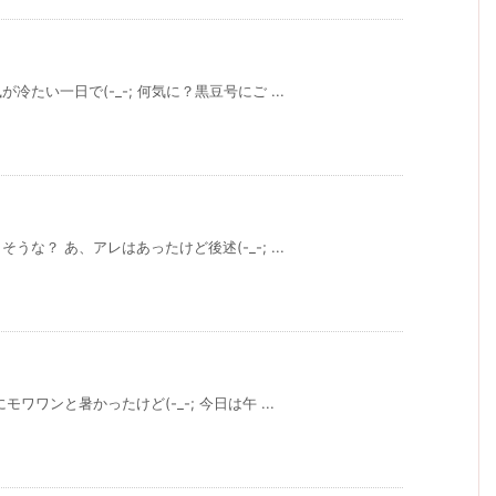
たい一日で(-_-; 何気に？黒豆号にご ...
な？ あ、アレはあったけど後述(-_-; ...
ワンと暑かったけど(-_-; 今日は午 ...