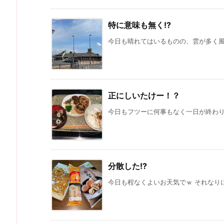
特に意味も無く!?
今日も晴れてはいるものの、雲が多く風が冷
正にしいたけー！？
今日もフツーに何事もなく一日が終わりそう
分散した!?
今日も程なくよいお天気でｗ それなりにモワ