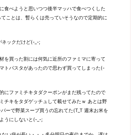
に食べようと思いつつ後半マッハで食べつくした
限定ってことは、暫らくは売っていそうなので定期的に
ックだけど(-_-;
材を買った割には何気に近所のファミマに寄って
マトパスタがあったので思わず買ってしまった(-
的にファミチキタダクーポンがまだ残ってたので
ミチキをタダゲッチュして載せてみたｗ あとは野
パーで野菜スープ買うの忘れてた(T_T 週末お米を
うにしないと(-_-;
れない病が長い・・・多分明日の夜位までか、遅け