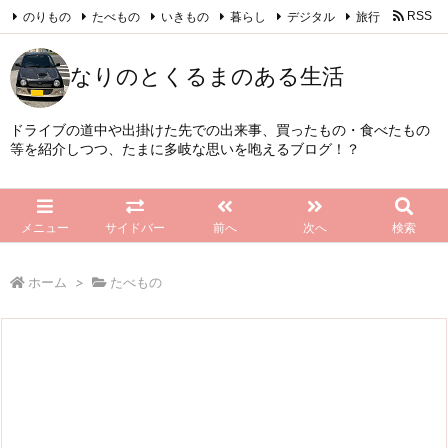
のりもの
たべもの
いきもの
暮らし
デジタル
旅行
RSS
Feedly
なりのとくるまのある生活
ドライブの道中や出掛けた先での出来事、買ったもの・食べたもの
等を紹介しつつ、たまに多岐な思いを咆えるブログ！？
メニュー
サイドバー
前へ
次へ
検索
ホーム
>
たべもの