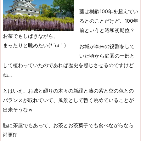
藤は樹齢100年を超えてい
るとのことだけど、100年
前というと昭和初期位？
お茶でもしばきながら、
まったりと眺めたい(*´ω｀)
お城が本来の役割をして
いた頃から庭園の一部と
して植わっていたのであれば歴史を感じさせるのですけど
ね…
とはいえ、お城と廻りの木々の新緑と藤の紫と空の色との
バランスが取れていて、風景として暫く眺めていることが
出来そうなｗ
脇に茶屋でもあって、お茶とお茶菓子でも食べながらなら
尚更!?