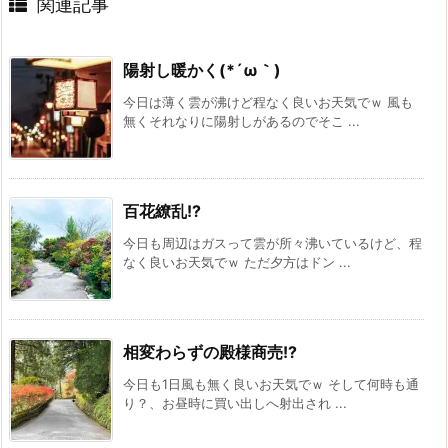
関連記事
陽射し暖かく(*´ω｀)
今日は薄く雲が沸けど程なく良いお天気でｗ 風も
無くそれなりに陽射しがあるのでそこ ...
百花繚乱!?
今日も周辺はガスって雲が所々沸いているけど、程
なく良いお天気でｗ ただ夕方はドン ...
相変わらずの殿様商売!?
今日も1日風も無く良いお天気でｗ そして何時も通
り？、お昼時に買い出しへ射出され ...