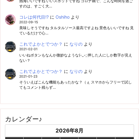
熱海いいですね いいスポットですね コロナ禍で、こんな時間を過ご
すのは、すごく大…
コレは何代目!?
に
Oshiho
より
2022-09-15
美味しそうですね タルタルソース最高ですよね 景色もいいですね 見
ているだけで心…
これでよかとでつか？
に
なりの
より
2021-02-01
いいねボタンもなんか微妙なような(-_-; 押した人にしか数字が見え
ない？
これでよかとでつか？
に
なりの
より
2021-01-23
そういえばこんな機能もあったかな？（ぇ スマホからフリーで試し
てもコメント残らず…
カレンダー♪
2026年8月