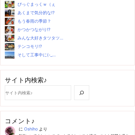
ぴっぐまっくｗ（ぇ
あくまで気分的な!?
もう春雨の季節？
かつかつながり!?
みんな大好きタツタツ...
テンコモリ!?
そして工事中に(-_...
サイト内検索♪
検索
コメント♪
に
Oshiho
より