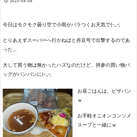
2023-04-08
今日はモクモク曇り空で小雨がパラつくお天気で(-_-;
とりあえずスーパーへ行かねばと赤豆号で出撃するのであ
った…
大して買う物は無かったハズなのだけど、持参の買い物バ
ッグがパンパンに(-_-;
お昼ごはんは、ピザパン
ｗ
お手軽オニオンコンソメ
スープと一緒にｗ