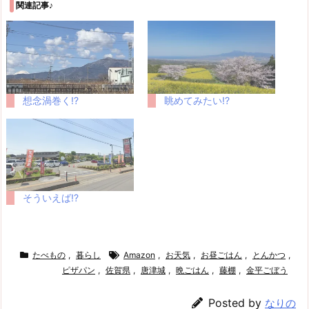
関連記事♪
想念渦巻く!?
眺めてみたい!?
そういえば!?
たべもの
,
暮らし
Amazon
,
お天気
,
お昼ごはん
,
とんかつ
,
ピザパン
,
佐賀県
,
唐津城
,
晩ごはん
,
藤棚
,
金平ごぼう
Posted by
なりの