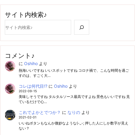
サイト内検索♪
検索
コメント♪
に
Oshiho
より
熱海いいですね いいスポットですね コロナ禍で、こんな時間を過ご
すのは、すごく大…
コレは何代目!?
に
Oshiho
より
2022-09-15
美味しそうですね タルタルソース最高ですよね 景色もいいですね 見
ているだけで心…
これでよかとでつか？
に
なりの
より
2021-02-01
いいねボタンもなんか微妙なような(-_-; 押した人にしか数字が見え
ない？