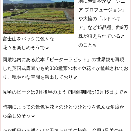
地に色鮮やかな「ジニ
ア プロフュージョン」
や大輪の「ルドペキ
ア」など15品種、約9万
株が植えられていると
富士山をバックに色々な
のことｗ
花々を楽しめそうでｗ
同敷地内にある絵本「ピーターラビット」の世界観を再現
した英国式庭園でも約300種類の木々や花々が植栽されてお
り、穏やかな空間を演出しておりｗ
見頃のピークは9月後半のようで開催期間は10月15日までｗ
時期によっての景色や花々のひとつひとつを色んな角度か
ら楽しめそうｗ
ただ明日から暫くはお天気下り坂の模様… 台風3兄弟のせ