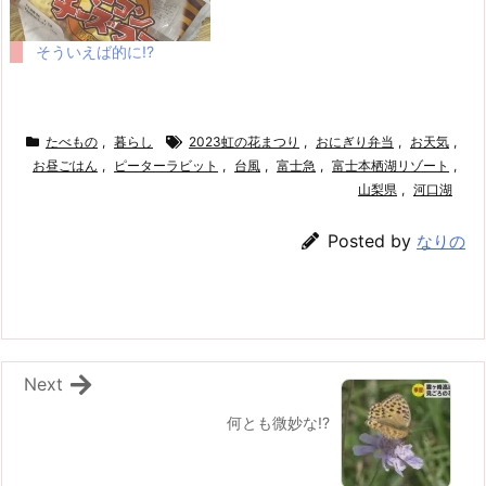
そういえば的に!?
たべもの
,
暮らし
2023虹の花まつり
,
おにぎり弁当
,
お天気
,
お昼ごはん
,
ピーターラビット
,
台風
,
富士急
,
富士本栖湖リゾート
,
山梨県
,
河口湖
Posted by
なりの
Next
何とも微妙な!?