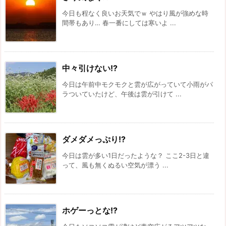
今日も程なく良いお天気でｗ やはり風が強めな時
間帯もあり… 春一番にしては寒いよ ...
中々引けない!?
今日は午前中モクモクと雲が広がっていて小雨がパ
ラついていたけど、午後は雲が引けて ...
ダメダメっぷり!?
今日は雲が多い1日だったような？ ここ2-3日と違
って、風も無くぬるい空気が漂う ...
ホゲーっとな!?