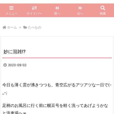
メニュー
サイドバー
前へ
次へ
検索
ホーム
>
たべもの
妙に混雑!?
2023-09-02
今日も薄く雲が沸きつつも、青空広がるアツアツな一日で(-
_-;
足柄のお風呂に行く前に幌豆号を軽く洗ってあげようかな
と洗車場へｗ