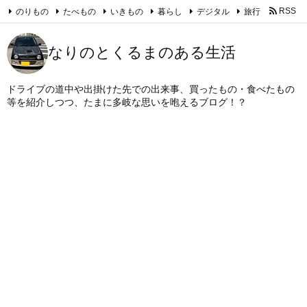
のりもの
たべもの
いきもの
暮らし
デジタル
旅行
RSS
Feedly
なりのとくるまのある生活
ドライブの道中や出掛けた先での出来事、買ったもの・食べたもの
等を紹介しつつ、たまに多岐な思いを咆えるブログ！？