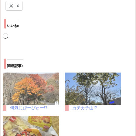
X
いいね:
読
み
込
み
関連記事♪
中…
何気にぴーぴゅー!?
カチカチ山!?