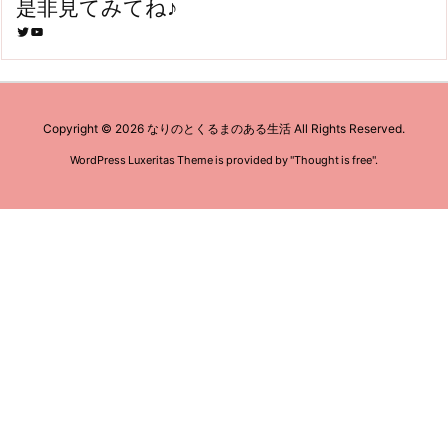
是非見てみてね♪
Twitter
YouTube
Copyright ©
2026
なりのとくるまのある生活
All Rights Reserved.
WordPress Luxeritas Theme is provided by "
Thought is free
".