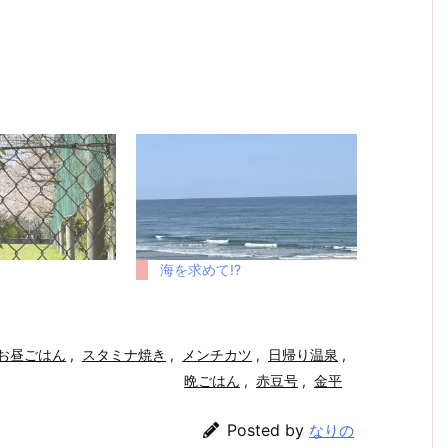
海を求めて!?
お昼ごはん
,
スタミナ焼き
,
メンチカツ
,
日帰り温泉
,
晩ごはん
,
赤豆号
,
金平
Posted by
なりの