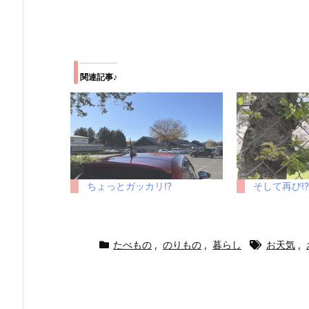
関連記事♪
ちょっとガッカリ!?
そして再び!?
たべもの
,
のりもの
,
暮らし
お天気
,