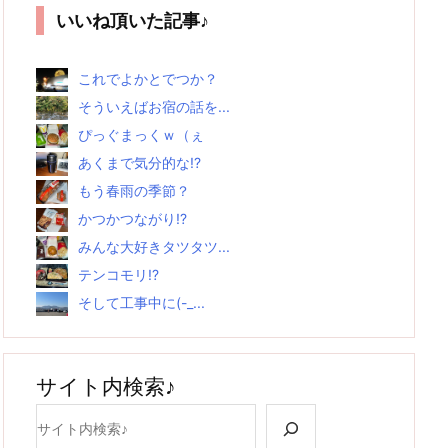
いいね頂いた記事♪
これでよかとでつか？
そういえばお宿の話を...
ぴっぐまっくｗ（ぇ
あくまで気分的な!?
もう春雨の季節？
かつかつながり!?
みんな大好きタツタツ...
テンコモリ!?
そして工事中に(-_...
サイト内検索♪
検索