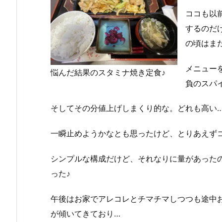
ココも以
するのだ
の頃はま
メニュー
悩んだ結果のスタミナ焼き定食♪
負のスパ
そしてその分値上げしまくり的な。どれも高い…(-
一瞬止めようかなとも思ったけど、とりあえず
シンプルな構成だけど、それなりに量があった
った♪
午後はお家でアレコレとチマチマしつつも途中
が傾いてきており…