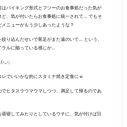
前はバイキング形式とフツーのお食事処だった気が
けど、気が付いたらお食事処に統一されて… でもそ
だメニューがもう少しあったような？
を絞り込んだせいで客足がまた遠のいて… という、
イラルに陥っている感じが…
_-;
コレでいいかな的にスタミナ焼き定食にｗ
のでヒタスラウマウマしつつ、満足して帰るのであ
お昼寝してみたりとしているウチに、気が付けば日