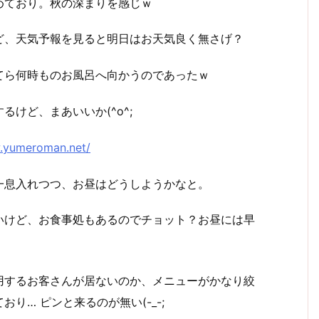
めており。秋の深まりを感じｗ
ど、天気予報を見ると明日はお天気良く無さげ？
てら何時ものお風呂へ向かうのであったｗ
けど、まあいいか(^o^;
.yumeroman.net/
一息入れつつ、お昼はどうしようかなと。
いけど、お食事処もあるのでチョット？お昼には早
用するお客さんが居ないのか、メニューがかなり絞
おり… ピンと来るのが無い(-_-;