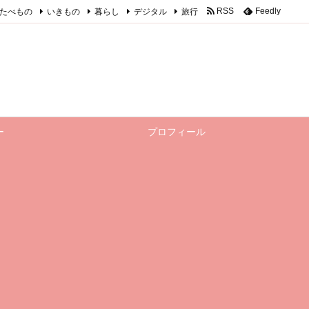
たべもの
いきもの
暮らし
デジタル
旅行
RSS
Feedly
ー
プロフィール