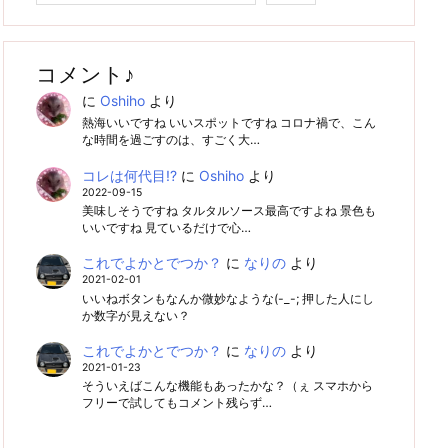
コメント♪
に
Oshiho
より
熱海いいですね いいスポットですね コロナ禍で、こん
な時間を過ごすのは、すごく大…
コレは何代目!?
に
Oshiho
より
2022-09-15
美味しそうですね タルタルソース最高ですよね 景色も
いいですね 見ているだけで心…
これでよかとでつか？
に
なりの
より
2021-02-01
いいねボタンもなんか微妙なような(-_-; 押した人にし
か数字が見えない？
これでよかとでつか？
に
なりの
より
2021-01-23
そういえばこんな機能もあったかな？（ぇ スマホから
フリーで試してもコメント残らず…