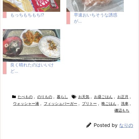
もっちもちもち!?
早速おいちそうな誘惑
が…
良く晴れたのはいいけ
ど…
たべもの
,
のりもの
,
暮らし
お天気
,
お昼ごはん
,
お正月
,
ウォッシャー液
,
フィッシュバーガー
,
ブリトー
,
晩ごはん
,
洗車
,
磯辺もち
Posted by
なりの