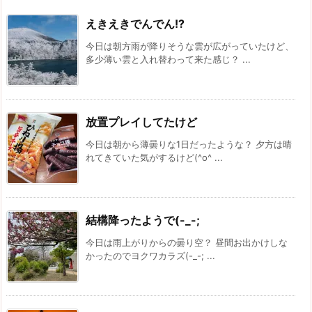
えきえきでんでん!?
今日は朝方雨が降りそうな雲が広がっていたけど、
多少薄い雲と入れ替わって来た感じ？ ...
放置プレイしてたけど
今日は朝から薄曇りな1日だったような？ 夕方は晴
れてきていた気がするけど(^o^ ...
結構降ったようで(-_-;
今日は雨上がりからの曇り空？ 昼間お出かけしな
かったのでヨクワカラズ(-_-; ...