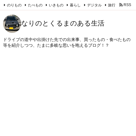
のりもの
たべもの
いきもの
暮らし
デジタル
旅行
RSS
Feedly
なりのとくるまのある生活
ドライブの道中や出掛けた先での出来事、買ったもの・食べたもの
等を紹介しつつ、たまに多岐な思いを咆えるブログ！？