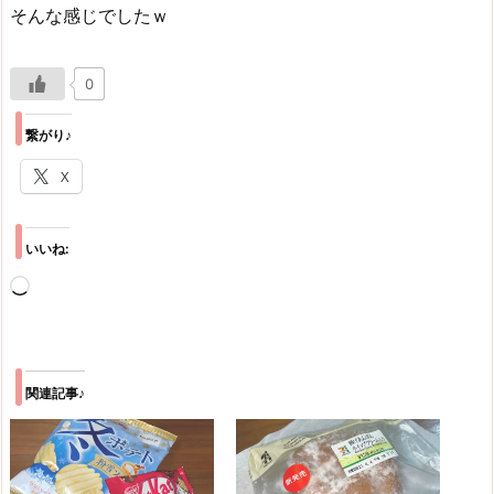
そんな感じでしたｗ
0
繋がり♪
X
いいね:
読
み
込
み
関連記事♪
中…