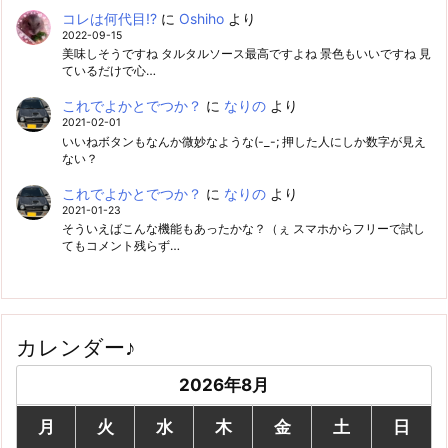
コレは何代目!?
に
Oshiho
より
2022-09-15
美味しそうですね タルタルソース最高ですよね 景色もいいですね 見
ているだけで心…
これでよかとでつか？
に
なりの
より
2021-02-01
いいねボタンもなんか微妙なような(-_-; 押した人にしか数字が見え
ない？
これでよかとでつか？
に
なりの
より
2021-01-23
そういえばこんな機能もあったかな？（ぇ スマホからフリーで試し
てもコメント残らず…
カレンダー♪
2026年8月
月
火
水
木
金
土
日