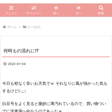
メニュー
サイドバー
前へ
次へ
検索
ホーム
>
たべもの
何時もの流れに!?
2022-01-04
今日も程なく良いお天気でｗ それなりに風が強かった気も
するけど(-_-;
白豆号をよく見ると微妙に薄汚れているので、買い物つい
でに洗車場へ向かうのであったｗ