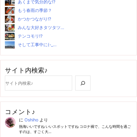
あくまで気分的な!?
もう春雨の季節？
かつかつながり!?
みんな大好きタツタツ...
テンコモリ!?
そして工事中に(-_...
サイト内検索♪
検索
コメント♪
に
Oshiho
より
熱海いいですね いいスポットですね コロナ禍で、こんな時間を過ご
すのは、すごく大…