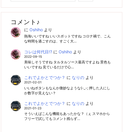
コメント♪
に
Oshiho
より
熱海いいですね いいスポットですね コロナ禍で、こん
な時間を過ごすのは、すごく大…
コレは何代目!?
に
Oshiho
より
2022-09-15
美味しそうですね タルタルソース最高ですよね 景色も
いいですね 見ているだけで心…
これでよかとでつか？
に
なりの
より
2021-02-01
いいねボタンもなんか微妙なような(-_-; 押した人にし
か数字が見えない？
これでよかとでつか？
に
なりの
より
2021-01-23
そういえばこんな機能もあったかな？（ぇ スマホから
フリーで試してもコメント残らず…