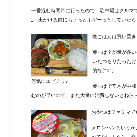
一番混む時間帯に行ったので、駐車場はクルマで
_-; 出かける前にちょっとホゲーっとしていた
晩ごはんは買い置き
葉っぱ？が量が多い
いたつもりだったけ
的な(^o^;
何気にエビチリ♪
葉っぱで辛さが中和
むのが早いので、また大量に消費しないとね(-_-
おやつはファミマで
メロンパンというか
べてないような… 