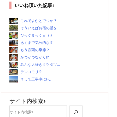
いいね頂いた記事♪
これでよかとでつか？
そういえばお宿の話を...
ぴっぐまっくｗ（ぇ
あくまで気分的な!?
もう春雨の季節？
かつかつながり!?
みんな大好きタツタツ...
テンコモリ!?
そして工事中に(-_...
サイト内検索♪
検索