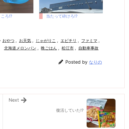
ころ!?
当たって砕けろ!?
おやつ
,
お天気
,
じゃがりこ
,
エビチリ
,
ファミマ
,
北海道メロンパン
,
晩ごはん
,
松江市
,
自動車事故
Posted by
なりの
Next
復活していた!?