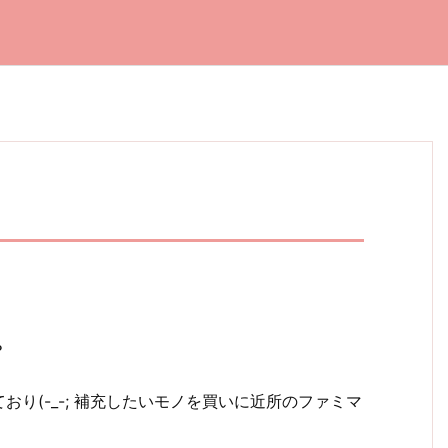
？
り(-_-; 補充したいモノを買いに近所のファミマ