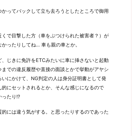
つかってバックして立ち去ろうとしたところで御用
近くで目撃した方（車をぶつけられた被害者？）が
かったりしてね… 車も親の車とか。
、じきに免許をETCみたいに車に挿さないと起動
今までの違反履歴や直接の面談とかで挙動がアヤシ
るいにかけて、NG判定の人は身分証明書として発
ん的にセットされるとか、そんな感じになるので
ったり!?
質的には違う気がする。と思ったりするのであった