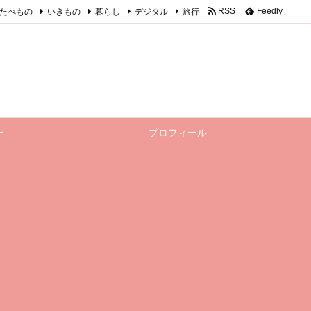
たべもの
いきもの
暮らし
デジタル
旅行
RSS
Feedly
ー
プロフィール