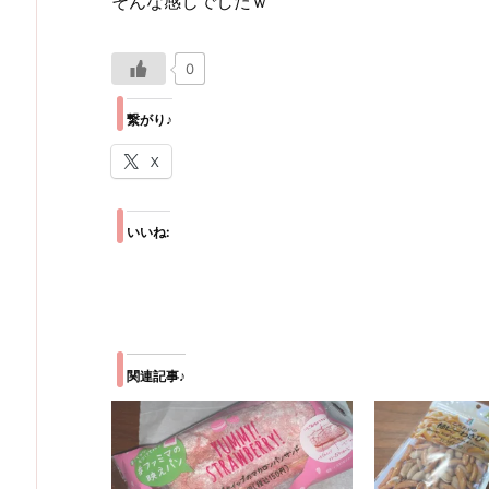
そんな感じでしたｗ
0
繋がり♪
X
いいね:
関連記事♪