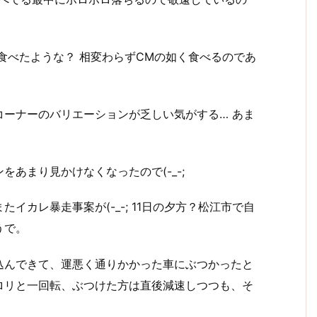
食べたような？ 相変わらずCMの如く食べるのであ
ーナーのバリエーションが乏しい気がする… あま
あまり見かけなくなったので(-_-;
カレ暴走事案が(-_-; 11日の夕方？松江市で自
うで。
込んできて、運悪く通りかかった車にぶつかったと
ロリと一回転、ぶつけた方は直後減速しつつも、そ