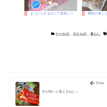
まったりするのに丁度良い？
興味が沸くと
たべもの
,
のりもの
,
暮らし
Prev
空が暗いと萎えるね(-_-;