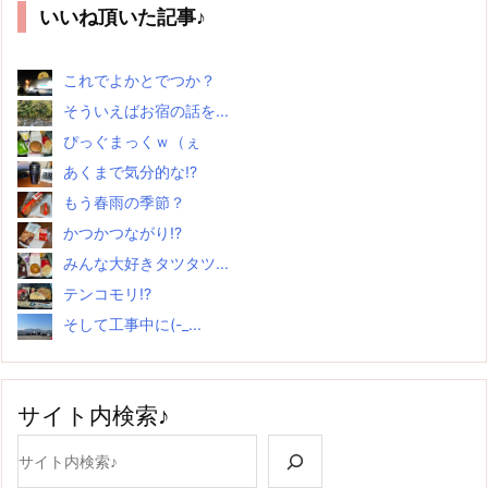
いいね頂いた記事♪
これでよかとでつか？
そういえばお宿の話を...
ぴっぐまっくｗ（ぇ
あくまで気分的な!?
もう春雨の季節？
かつかつながり!?
みんな大好きタツタツ...
テンコモリ!?
そして工事中に(-_...
サイト内検索♪
検索