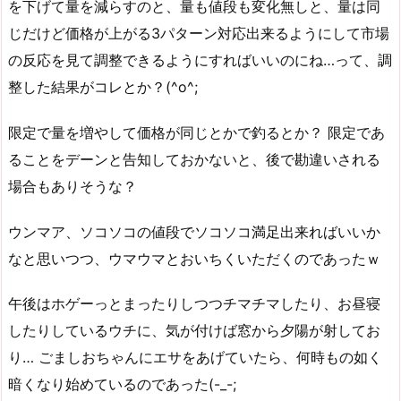
を下げて量を減らすのと、量も値段も変化無しと、量は同
じだけど価格が上がる3パターン対応出来るようにして市場
の反応を見て調整できるようにすればいいのにね…って、調
整した結果がコレとか？(^o^;
限定で量を増やして価格が同じとかで釣るとか？ 限定であ
ることをデーンと告知しておかないと、後で勘違いされる
場合もありそうな？
ウンマア、ソコソコの値段でソコソコ満足出来ればいいか
なと思いつつ、ウマウマとおいちくいただくのであったｗ
午後はホゲーっとまったりしつつチマチマしたり、お昼寝
したりしているウチに、気が付けば窓から夕陽が射してお
り… ごましおちゃんにエサをあげていたら、何時もの如く
暗くなり始めているのであった(-_-;