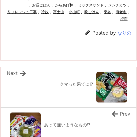
,
お昼ごはん
,
からあげ棒
,
ミックスサンド
,
メンチカツ
,
リフレッシュ工事
,
冷奴
,
富士山
,
小山町
,
晩ごはん
,
東名
,
海老名
,
渋滞
Posted by
なりの
Next
クマった果てに!?
Prev
あって無いようなもの!?