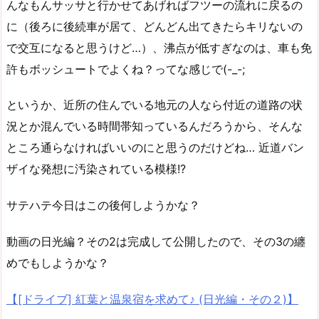
んなもんサッサと行かせてあげればフツーの流れに戻るの
に（後ろに後続車が居て、どんどん出てきたらキリないの
で交互になると思うけど…）、沸点が低すぎなのは、車も免
許もボッシュートでよくね？ってな感じで(-_-;
というか、近所の住んでいる地元の人なら付近の道路の状
況とか混んでいる時間帯知っているんだろうから、そんな
ところ通らなければいいのにと思うのだけどね… 近道バン
ザイな発想に汚染されている模様!?
サテハテ今日はこの後何しようかな？
動画の日光編？その2は完成して公開したので、その3の纏
めでもしようかな？
【[ドライブ] 紅葉と温泉宿を求めて♪ (日光編・その２)】