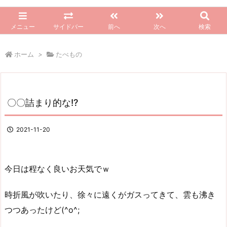
メニュー
サイドバー
前へ
次へ
検索
ホーム
>
たべもの
〇〇詰まり的な!?
2021-11-20
今日は程なく良いお天気でｗ
時折風が吹いたり、徐々に遠くがガスってきて、雲も沸き
つつあったけど(^o^;