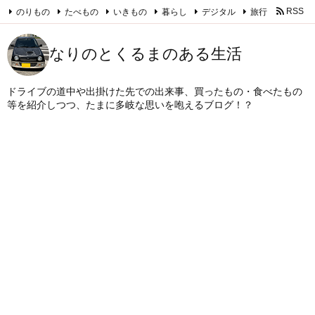
のりもの
たべもの
いきもの
暮らし
デジタル
旅行
RSS
Feedly
なりのとくるまのある生活
ドライブの道中や出掛けた先での出来事、買ったもの・食べたもの
等を紹介しつつ、たまに多岐な思いを咆えるブログ！？