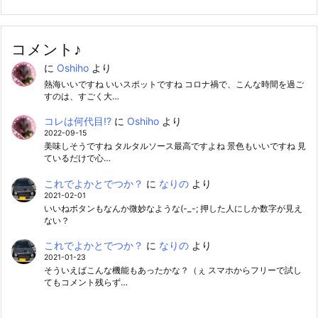
コメント♪
に
Oshiho
より
熱海いいですね いいスポットですね コロナ禍で、こんな時間を過ご
すのは、すごく大…
コレは何代目!?
に
Oshiho
より
2022-09-15
美味しそうですね タルタルソース最高ですよね 景色もいいですね 見
ているだけで心…
これでよかとでつか？
に
なりの
より
2021-02-01
いいねボタンもなんか微妙なような(-_-; 押した人にしか数字が見え
ない？
これでよかとでつか？
に
なりの
より
2021-01-23
そういえばこんな機能もあったかな？（ぇ スマホからフリーで試し
てもコメント残らず…