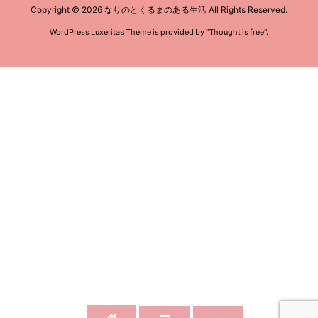
Copyright ©
2026
なりのとくるまのある生活
All Rights Reserved.
WordPress Luxeritas Theme is provided by "
Thought is free
".