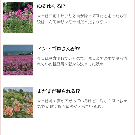
ゆるゆりる!?
今日は午前中ザブリと雨が降って来たと思ったら午
後は止んで曇り空な一日だったような ...
ドン・ゴロさんが!?
今日は朝方晴れていたので、先日までの雨で薄ら汚
れていた幌豆号を朝から洗車しに洗車 ...
まだまだ観られる!?
今日は薄く雲が広がっているけど、程なく良いお天
気でｗ 吹く風も多少ジメっている感 ...