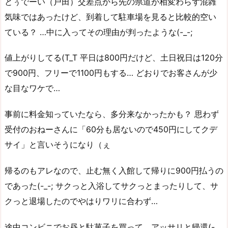
とぅでーい（戸田）交差点から先の県道が相変わらず混雑
気味ではあったけど、到着して駐車場を見ると比較的空い
ている？ …中に入ってその理由が判ったような(-_-;
値上がりしてる(T_T 平日は800円だけど、土日祝日は120分
で900円、フリーで1100円もする… どおりでお客さんが少
な目なワケで…
事前に料金知っていたなら、多分来なかったかも？ 思わず
受付のおねーさんに「60分も居ないので450円にしてクデ
サイ」と言いそうになり（ぇ
帰るのもアレなので、止む無く入館して帰りに900円払うの
であった(-_-; サクっと入浴してサクっとまったりして、サ
クっと退場したのでやはりワリに合わず…
途中コンビニでお昼と駄菓子を買って、アッサリと帰還(-