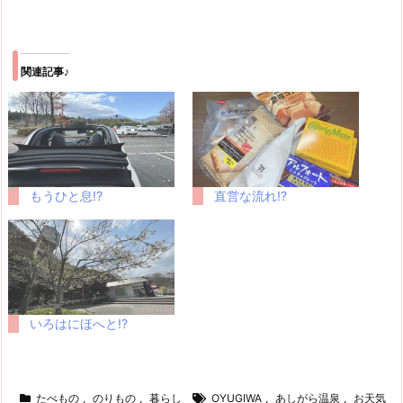
関連記事♪
もうひと息!?
直営な流れ!?
いろはにほへと!?
たべもの
,
のりもの
,
暮らし
OYUGIWA
,
あしがら温泉
,
お天気