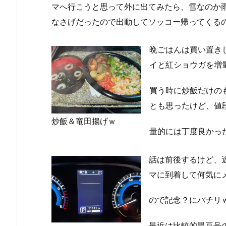
マへ行こうと思って外に出てみたら、雪なのか雨
なさげだったので出動してソッコー帰ってくるので
晩ごはんは買い置き
イと紅ショウガを増量
買う時に炒飯だけの
とも思ったけど、値段
炒飯＆竜田揚げｗ
量的には丁度良かっ
話は前後するけど、
マに到着して何気に
ので記念？にパチリ
最近は比較的黒豆号