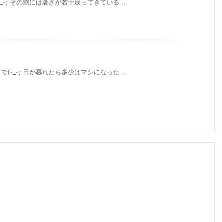
-; その割には暑さが若干戻ってきている ...
-_-; 日が暮れたら多少はマシになった ...