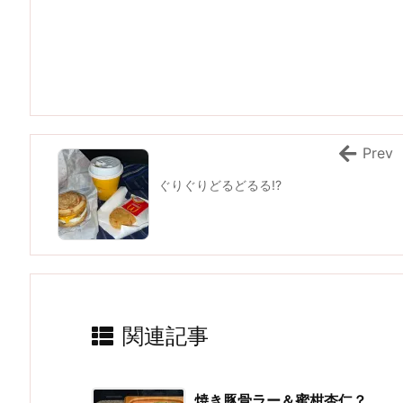
Prev
ぐりぐりどるどるる!?
関連記事
焼き豚骨ラー＆蜜柑杏仁？