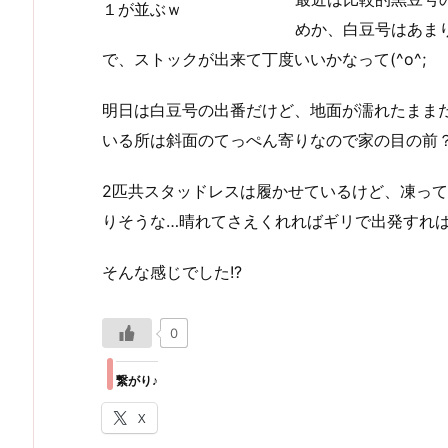
１が並ぶｗ
めか、白豆号はあまり距
で、ストックが出来て丁度いいかなって(^o^;
明日は白豆号の出番だけど、地面が濡れたまま
いる所は斜面のてっぺん寄りなので家の目の前？が
2匹共スタッドレスは履かせているけど、凍っ
りそうな…晴れてさえくれればギリで出発すれ
そんな感じでした!?
0
繋がり♪
X