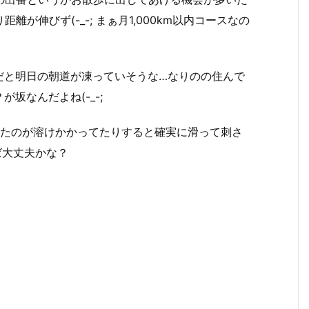
離が伸びず(-_-; まぁ月1,000km以内コースなの
だと明日の朝道が凍っていそうな…なりのの住んで
坂なんだよね(-_-;
てたのが溶けかかってたりすると確実に滑って刺さ
ば大丈夫かな？