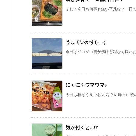
そして今日も何事も無い平凡な？一日でちた
うまくいかず(-_-;
今日はソコソコ雲が沸けど程なく良いお天
にくにくウマウマ♪
今日も程なく良いお天気でｗ 昨日に続い
気が付くと…!?