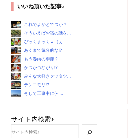
いいね頂いた記事♪
これでよかとでつか？
そういえばお宿の話を...
ぴっぐまっくｗ（ぇ
あくまで気分的な!?
もう春雨の季節？
かつかつながり!?
みんな大好きタツタツ...
テンコモリ!?
そして工事中に(-_...
サイト内検索♪
検索