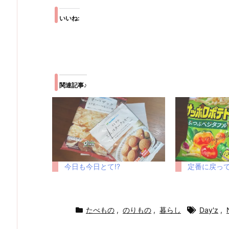
いいね:
関連記事♪
今日も今日とて!?
定番に戻っ
たべもの
,
のりもの
,
暮らし
Day'z
,