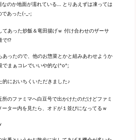
なのか地面が濡れている… とりあえずは凍っては
あった(-_-;
してあった炒飯＆竜田揚げｗ 付け合わせのザーサ
で!?
もあったので、他のお惣菜とかと組みあわせようか
でまぁコレでいいや的な(^o^;
た的においちくいただきました♪
近所のファミマへ白豆号で出かけたのだけどファミ
メーター内を見たら、オドが１並びになってるｗ
ｗ
の出番というかお散歩に出してあげる機会が多いた