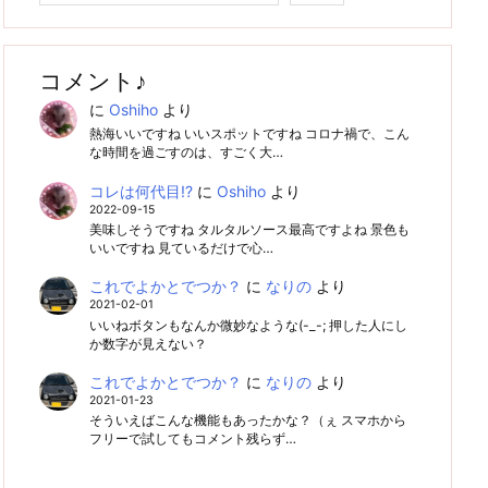
コメント♪
に
Oshiho
より
熱海いいですね いいスポットですね コロナ禍で、こん
な時間を過ごすのは、すごく大…
コレは何代目!?
に
Oshiho
より
2022-09-15
美味しそうですね タルタルソース最高ですよね 景色も
いいですね 見ているだけで心…
これでよかとでつか？
に
なりの
より
2021-02-01
いいねボタンもなんか微妙なような(-_-; 押した人にし
か数字が見えない？
これでよかとでつか？
に
なりの
より
2021-01-23
そういえばこんな機能もあったかな？（ぇ スマホから
フリーで試してもコメント残らず…