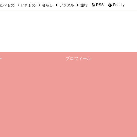
たべもの
いきもの
暮らし
デジタル
旅行
RSS
Feedly
ー
プロフィール