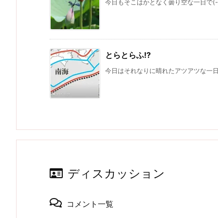
今日もそこはかとなく曇り空な一日で(-_
とらとらふ!?
今日はそれなりに晴れたアツアツな一日で(
ディスカッション
コメント一覧