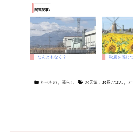
関連記事♪
なんともなく!?
秋風を感じつ
たべもの
,
暮らし
お天気
,
お昼ごはん
,
ア