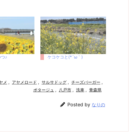
つ♪
ケコケコと(*´ω｀)
ヤメ
,
アヤメロード
,
サルサドッグ
,
チーズバーガー
,
ポタージュ
,
八戸市
,
洗車
,
青森県
Posted by
なりの