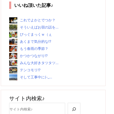
いいね頂いた記事♪
これでよかとでつか？
そういえばお宿の話を...
ぴっぐまっくｗ（ぇ
あくまで気分的な!?
もう春雨の季節？
かつかつながり!?
みんな大好きタツタツ...
テンコモリ!?
そして工事中に(-_...
サイト内検索♪
検索