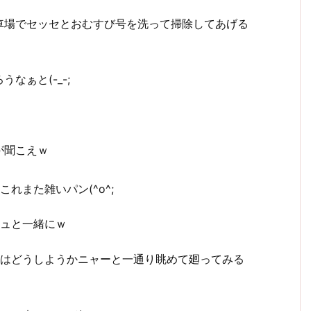
車場でセッセとおむすび号を洗って掃除してあげる
なぁと(-_-;
が聞こえｗ
れまた雑いパン(^o^;
ュと一緒にｗ
はどうしようかニャーと一通り眺めて廻ってみる