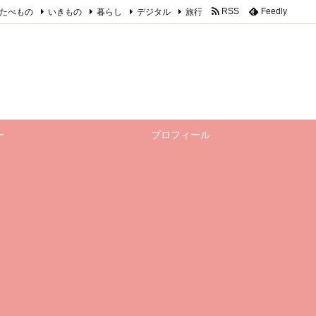
たべもの
いきもの
暮らし
デジタル
旅行
RSS
Feedly
ー
プロフィール