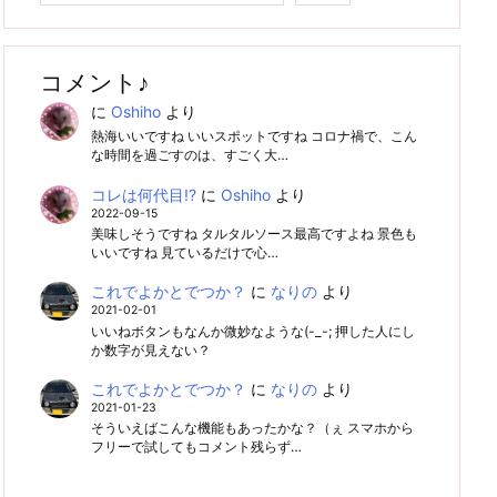
コメント♪
に
Oshiho
より
熱海いいですね いいスポットですね コロナ禍で、こん
な時間を過ごすのは、すごく大…
コレは何代目!?
に
Oshiho
より
2022-09-15
美味しそうですね タルタルソース最高ですよね 景色も
いいですね 見ているだけで心…
これでよかとでつか？
に
なりの
より
2021-02-01
いいねボタンもなんか微妙なような(-_-; 押した人にし
か数字が見えない？
これでよかとでつか？
に
なりの
より
2021-01-23
そういえばこんな機能もあったかな？（ぇ スマホから
フリーで試してもコメント残らず…