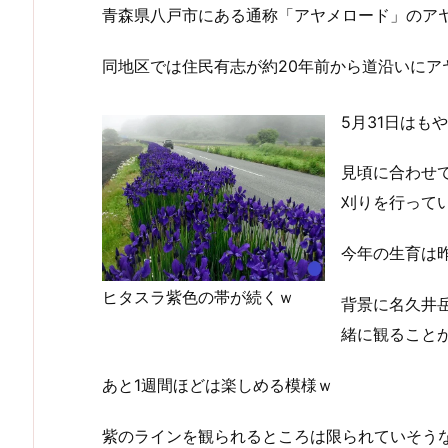
青森県八戸市にある通称「アヤメロード」のア
同地区では住民有志が約20年前から道沿いにア
5月31日はも
見頃に合わせ
刈りを行って
今年の生育は
ヒタスラ紫色の帯が続くｗ
背景に名久井
緒に観ること
あと1週間ほどは楽しめる模様ｗ
紫のラインを観られるところは限られていそう